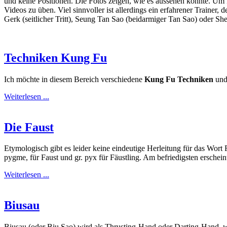
und keine Positionen. Die Fotos zeigen, wie es aussehen könnte. Um 
Videos zu üben. Viel sinnvoller ist allerdings ein erfahrener Trainer
Gerk (seitlicher Tritt), Seung Tan Sao (beidarmiger Tan Sao) oder S
Techniken Kung Fu
Ich möchte in diesem Bereich verschiedene
Kung Fu Techniken
und
Weiterlesen ...
Die Faust
Etymologisch gibt es leider keine eindeutige Herleitung für das Wort 
pygme, für Faust und gr. pyx für Fäustling. Am befriedigsten erschei
Weiterlesen ...
Biusau
Biusau (oder Biu Sao) wird als Thrusting-Hand oder Darting-Hand,