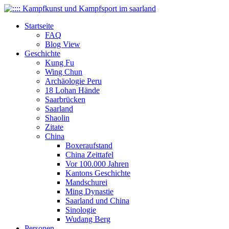
Startseite
FAQ
Blog View
Geschichte
Kung Fu
Wing Chun
Archäologie Peru
18 Lohan Hände
Saarbrücken
Saarland
Shaolin
Zitate
China
Boxeraufstand
China Zeittafel
Vor 100.000 Jahren
Kantons Geschichte
Mandschurei
Ming Dynastie
Saarland und China
Sinologie
Wudang Berg
Personen