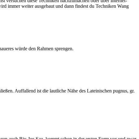
nnst versuchen diese Techniken nachzumachen oder über Internet-
ich wird immer weiter ausgebaut und dann findest du Techniken Wang
enaueres würde den Rahmen sprengen.
ießen. Auffallend ist die lautliche Nähe des Lateinischen pugnus, gr.
agen auch Biu-Jee-Sau, kommt schon in der ersten Form vor und zwar