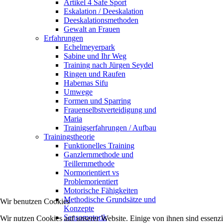
Artikel 4 Safe Sport
Eskalation / Deeskalation
Deeskalationsmethoden
Gewalt an Frauen
Erfahrungen
Echelmeyerpark
Sabine und Ihr Weg
Training nach Jürgen Seydel
Ringen und Raufen
Habemas Sifu
Umwege
Formen und Sparring
Frauenselbstverteidigung und
Maria
Trainigserfahrungen / Aufbau
Trainingstheorie
Funktionelles Training
Ganzlernmethode und
Teillernmethode
Normorientiert vs
Problemorientiert
Motorische Fähigkeiten
Methodische Grundsätze und
Wir benutzen Cookies
Konzepte
Sensomotorik
Wir nutzen Cookies auf unserer Website. Einige von ihnen sind essenzi