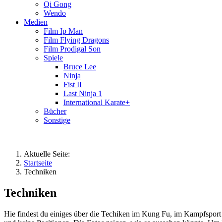
Qi Gong
Wendo
Medien
Film Ip Man
Film Flying Dragons
Film Prodigal Son
Spiele
Bruce Lee
Ninja
Fist II
Last Ninja 1
International Karate+
Bücher
Sonstige
Aktuelle Seite:
Startseite
Techniken
Techniken
Hie findest du einiges über die Techiken im Kung Fu, im Kampfsport u