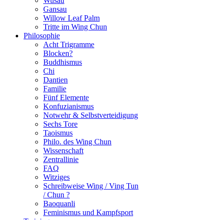
Wusau
Gansau
Willow Leaf Palm
Tritte im Wing Chun
Philosophie
Acht Trigramme
Blocken?
Buddhismus
Chi
Dantien
Familie
Fünf Elemente
Konfuzianismus
Notwehr & Selbstverteidigung
Sechs Tore
Taoismus
Philo. des Wing Chun
Wissenschaft
Zentrallinie
FAQ
Witziges
Schreibweise Wing / Ving Tun
/ Chun ?
Baoquanli
Feminismus und Kampfsport