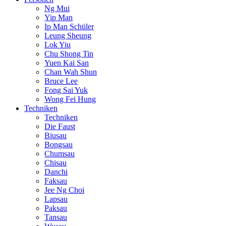
Ng Mui
Yip Man
Ip Man Schüler
Leung Sheung
Lok Yiu
Chu Shong Tin
Yuen Kai San
Chan Wah Shun
Bruce Lee
Fong Sai Yuk
Wong Fei Hung
Techniken
Techniken
Die Faust
Biusau
Bongsau
Chumsau
Chisau
Danchi
Faksau
Jee Ng Choi
Lapsau
Paksau
Tansau