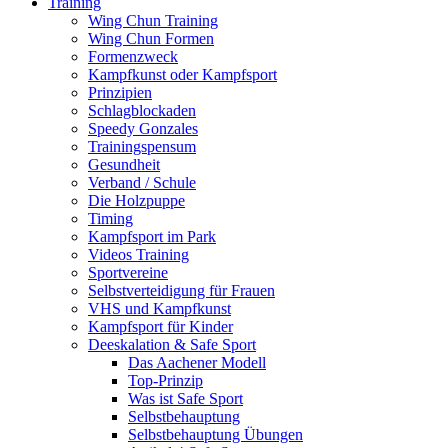
Training
Wing Chun Training
Wing Chun Formen
Formenzweck
Kampfkunst oder Kampfsport
Prinzipien
Schlagblockaden
Speedy Gonzales
Trainingspensum
Gesundheit
Verband / Schule
Die Holzpuppe
Timing
Kampfsport im Park
Videos Training
Sportvereine
Selbstverteidigung für Frauen
VHS und Kampfkunst
Kampfsport für Kinder
Deeskalation & Safe Sport
Das Aachener Modell
Top-Prinzip
Was ist Safe Sport
Selbstbehauptung
Selbstbehauptung Übungen