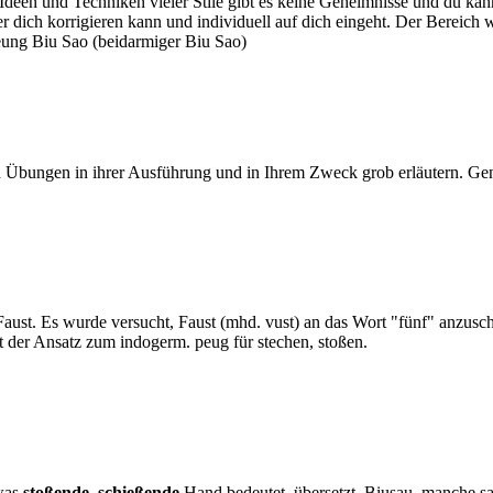
Ideen und Techniken vieler Stile gibt es keine Geheimnisse und du ka
, der dich korrigieren kann und individuell auf dich eingeht. Der Bere
heung Biu Sao (beidarmiger Biu Sao)
 Übungen in ihrer Ausführung und in Ihrem Zweck grob erläutern. G
Faust. Es wurde versucht, Faust (mhd. vust) an das Wort "fünf" anzuschl
nt der Ansatz zum indogerm. peug für stechen, stoßen.
 was
stoßende
,
schießende
Hand bedeutet, übersetzt. Biusau, manche s