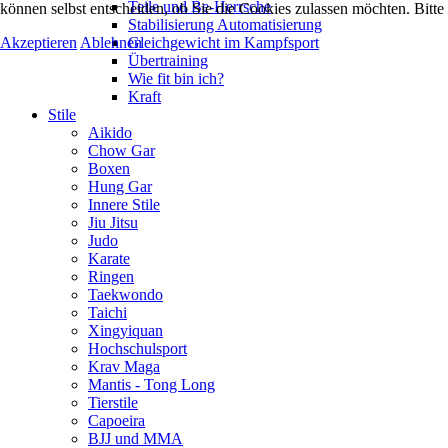
Teile und Be-Herrsche
können selbst entscheiden, ob Sie die Cookies zulassen möchten. Bitte
Stabilisierung Automatisierung
Akzeptieren
Ablehnen
Gleichgewicht im Kampfsport
Übertraining
Wie fit bin ich?
Kraft
Stile
Aikido
Chow Gar
Boxen
Hung Gar
Innere Stile
Jiu Jitsu
Judo
Karate
Ringen
Taekwondo
Taichi
Xingyiquan
Hochschulsport
Krav Maga
Mantis - Tong Long
Tierstile
Capoeira
BJJ und MMA