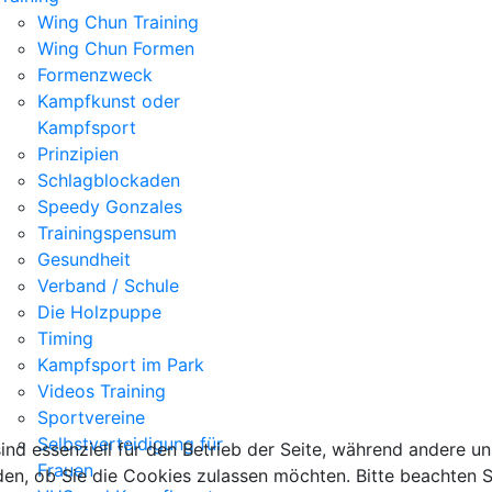
Wing Chun Training
Wing Chun Formen
Formenzweck
Kampfkunst oder
Kampfsport
Prinzipien
Schlagblockaden
Speedy Gonzales
Trainingspensum
Gesundheit
Verband / Schule
Die Holzpuppe
Timing
Kampfsport im Park
Videos Training
Sportvereine
Selbstverteidigung für
ind essenziell für den Betrieb der Seite, während andere u
Frauen
den, ob Sie die Cookies zulassen möchten. Bitte beachten S