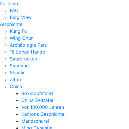
Startseite
FAQ
Blog View
Geschichte
Kung Fu
Wing Chun
Archäologie Peru
18 Lohan Hände
Saarbrücken
Saarland
Shaolin
Zitate
China
Boxeraufstand
China Zeittafel
Vor 100.000 Jahren
Kantons Geschichte
Mandschurei
Ming Dynastie