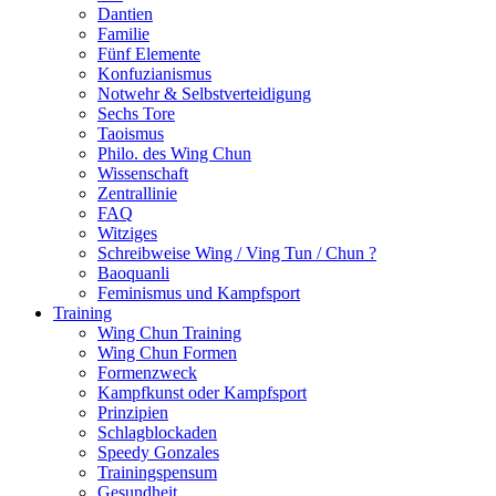
Dantien
Familie
Fünf Elemente
Konfuzianismus
Notwehr & Selbstverteidigung
Sechs Tore
Taoismus
Philo. des Wing Chun
Wissenschaft
Zentrallinie
FAQ
Witziges
Schreibweise Wing / Ving Tun / Chun ?
Baoquanli
Feminismus und Kampfsport
Training
Wing Chun Training
Wing Chun Formen
Formenzweck
Kampfkunst oder Kampfsport
Prinzipien
Schlagblockaden
Speedy Gonzales
Trainingspensum
Gesundheit