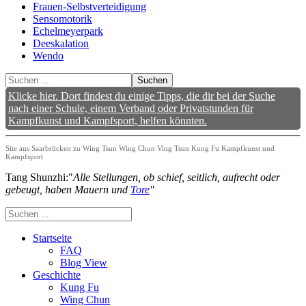
Frauen-Selbstverteidigung
Sensomotorik
Echelmeyerpark
Deeskalation
Wendo
Suchen
Klicke hier. Dort findest du einige Tipps, die dir bei der Suche
nach einer Schule, einem Verband oder Privatstunden für
Kampfkunst und Kampfsport, helfen könnten.
Site aus Saarbrücken zu Wing Tsun Wing Chun Ving Tsun Kung Fu Kampfkunst und
Kampfsport
Tang Shunzhi:"
Alle Stellungen, ob schief, seitlich, aufrecht oder
gebeugt, haben Mauern und
Tore
"
Startseite
FAQ
Blog View
Geschichte
Kung Fu
Wing Chun