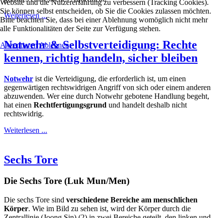
Website und die Nutzererfahrung zu verbessern (Tracking Cookies).
Sie können selbst entscheiden, ob Sie die Cookies zulassen möchten.
Weiterlesen ...
Bitte beachten Sie, dass bei einer Ablehnung womöglich nicht mehr
alle Funktionalitäten der Seite zur Verfügung stehen.
Notwehr & Selbstverteidigung: Rechte
Akzeptieren
Ablehnen
kennen, richtig handeln, sicher bleiben
Notwehr
ist die Verteidigung, die erforderlich ist, um einen
gegenwärtigen rechtswidrigen Angriff von sich oder einem anderen
abzuwenden. Wer eine durch Notwehr gebotene Handlung begeht,
hat einen
Rechtfertigungsgrund
und handelt deshalb nicht
rechtswidrig.
Weiterlesen ...
Sechs Tore
Die Sechs Tore (Luk Mun/Men)
Die sechs Tore sind
verschiedene Bereiche am menschlichen
Körper
. Wie im Bild zu sehen ist, wird der Körper durch die
Zentrallinie (Joong Sin) (2) in zwei Bereiche geteilt, den linken und