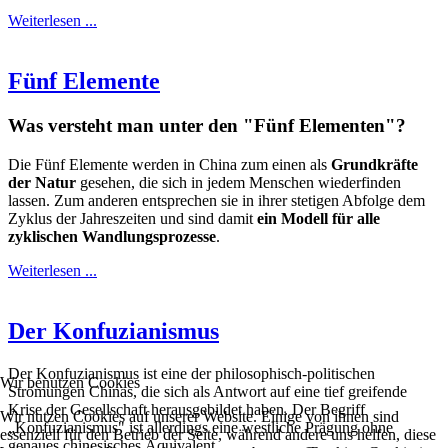
Weiterlesen ...
Fünf Elemente
Was versteht man unter den "Fünf Elementen"?
Die Fünf Elemente werden in China zum einen als
Grundkräfte
der Natur
gesehen, die sich in jedem Menschen wiederfinden
lassen. Zum anderen entsprechen sie in ihrer stetigen Abfolge dem
Zyklus der Jahreszeiten und sind damit
ein Modell für alle
zyklischen Wandlungsprozesse
.
Weiterlesen ...
Der Konfuzianismus
Der Konfuzianismus ist eine der philosophisch-politischen
Wir benutzen Cookies
Strömungen Chinas, die sich als Antwort auf eine tief greifende
Krise der Gesellschaft herausgebildet haben. Der Begriff
Wir nutzen Cookies auf unserer Website. Einige von ihnen sind
„Konfuzianismus" ist allerdings eine westliche Prägung ohne
essenziell für den Betrieb der Seite, während andere uns helfen, diese
genaues chinesisches Äquivalent.