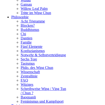
Wusau
Gansau
Willow Leaf Palm
Tritte im Wing Chun
Philosophie
Acht Trigramme
Blocken?
Buddhismus
Chi
Dantien
Familie
Fünf Elemente
Konfuzianismus
Notwehr & Selbstverteidigung
Sechs Tore
Taoismus
Philo. des Wing Chun
Wissenschaft
Zentrallinie
FAQ
Witziges
Schreibweise Wing / Ving Tun
/ Chun ?
Baoquanli
Feminismus und Kampfsport