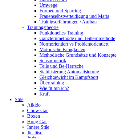
Umwege
Formen und Sparring
Frauenselbstverteidigung und Maria
Trainigserfahrungen / Aufbau
Trainingstheorie
Funktionelles Training
Ganzlernmethode und Teillernmethode
Normorientiert vs Problemorientiert
Motorische Fähigkeiten
Methodische Grundsätze und Konzepte
Sensomotorik
Teile und Be-Herrsche
Stabilisierung Automatisierung
Gleichgewicht im Kampfsport
Übertraining
Wie fit bin ich?
Kraft
Stile
Aikido
Chow Gar
Boxen
Hung Gar
Innere Stile
Jiu Jitsu