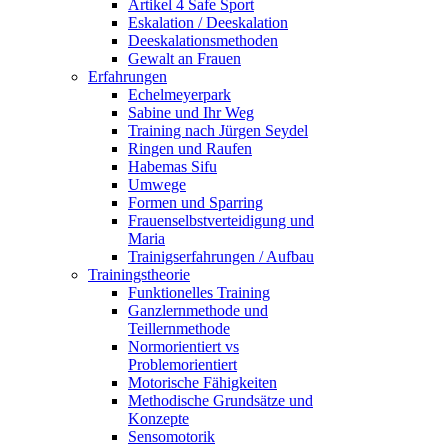
Artikel 4 Safe Sport
Eskalation / Deeskalation
Deeskalationsmethoden
Gewalt an Frauen
Erfahrungen
Echelmeyerpark
Sabine und Ihr Weg
Training nach Jürgen Seydel
Ringen und Raufen
Habemas Sifu
Umwege
Formen und Sparring
Frauenselbstverteidigung und
Maria
Trainigserfahrungen / Aufbau
Trainingstheorie
Funktionelles Training
Ganzlernmethode und
Teillernmethode
Normorientiert vs
Problemorientiert
Motorische Fähigkeiten
Methodische Grundsätze und
Konzepte
Sensomotorik