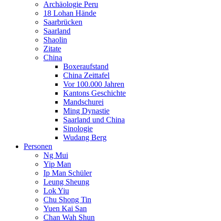
Archäologie Peru
18 Lohan Hände
Saarbrücken
Saarland
Shaolin
Zitate
China
Boxeraufstand
China Zeittafel
Vor 100.000 Jahren
Kantons Geschichte
Mandschurei
Ming Dynastie
Saarland und China
Sinologie
Wudang Berg
Personen
Ng Mui
Yip Man
Ip Man Schüler
Leung Sheung
Lok Yiu
Chu Shong Tin
Yuen Kai San
Chan Wah Shun