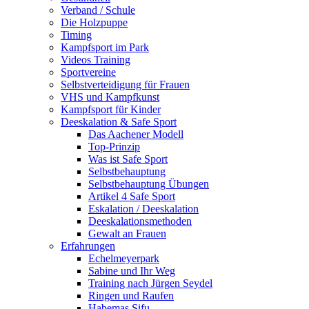
Verband / Schule
Die Holzpuppe
Timing
Kampfsport im Park
Videos Training
Sportvereine
Selbstverteidigung für Frauen
VHS und Kampfkunst
Kampfsport für Kinder
Deeskalation & Safe Sport
Das Aachener Modell
Top-Prinzip
Was ist Safe Sport
Selbstbehauptung
Selbstbehauptung Übungen
Artikel 4 Safe Sport
Eskalation / Deeskalation
Deeskalationsmethoden
Gewalt an Frauen
Erfahrungen
Echelmeyerpark
Sabine und Ihr Weg
Training nach Jürgen Seydel
Ringen und Raufen
Habemas Sifu