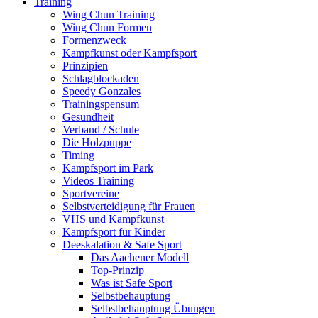
Training
Wing Chun Training
Wing Chun Formen
Formenzweck
Kampfkunst oder Kampfsport
Prinzipien
Schlagblockaden
Speedy Gonzales
Trainingspensum
Gesundheit
Verband / Schule
Die Holzpuppe
Timing
Kampfsport im Park
Videos Training
Sportvereine
Selbstverteidigung für Frauen
VHS und Kampfkunst
Kampfsport für Kinder
Deeskalation & Safe Sport
Das Aachener Modell
Top-Prinzip
Was ist Safe Sport
Selbstbehauptung
Selbstbehauptung Übungen