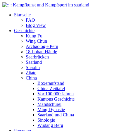
Startseite
FAQ
Blog View
Geschichte
Kung Fu
Wing Chun
Archäologie Peru
18 Lohan Hände
Saarbrücken
Saarland
Shaolin
Zitate
China
Boxeraufstand
China Zeittafel
Vor 100.000 Jahren
Kantons Geschichte
Mandschurei
Ming Dynastie
Saarland und China
Sinologie
Wudang Berg
Personen