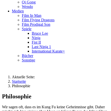
Qi Gong
Wendo
Medien
Film Ip Man
Film Flying Dragons
Film Prodigal Son
Spiele
Bruce Lee
Ninja
Fist II
Last Ninja 1
International Karate+
Bücher
Sonstige
Aktuelle Seite:
Startseite
Philosophie
Philosophie
Wir sagen oft, dass es im Kung Fu keine Geheimnisse gibt. Daher