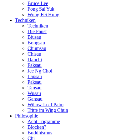
Bruce Lee
Fong Sai Yuk
Wong Fei Hung
Techniken
Techniken
Die Faust
Biusau
Bongsau
Chumsau
Chisau
Danchi
Faksau
Jee Ng Choi
Lapsau
Paksau
Tansau
Wusau
Gansau
Willow Leaf Palm
Tritte im Wing Chun
Philosophie
Acht Trigramme
Blocken?
Buddhismus
Chi