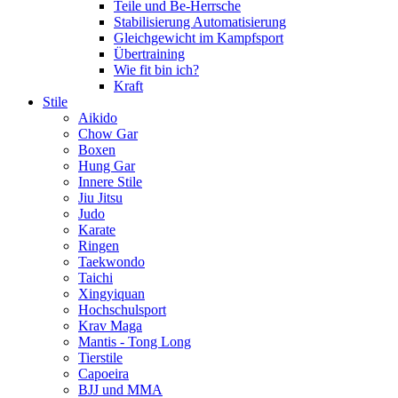
Teile und Be-Herrsche
Stabilisierung Automatisierung
Gleichgewicht im Kampfsport
Übertraining
Wie fit bin ich?
Kraft
Stile
Aikido
Chow Gar
Boxen
Hung Gar
Innere Stile
Jiu Jitsu
Judo
Karate
Ringen
Taekwondo
Taichi
Xingyiquan
Hochschulsport
Krav Maga
Mantis - Tong Long
Tierstile
Capoeira
BJJ und MMA