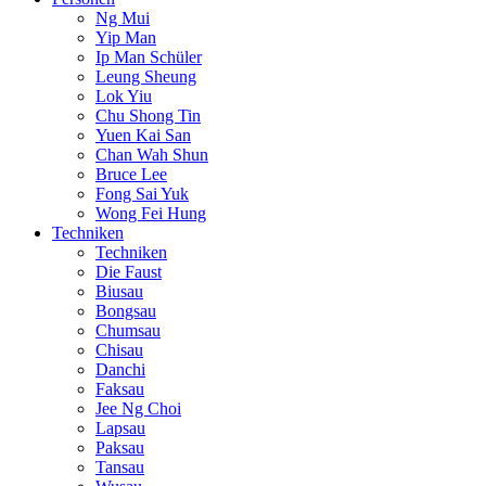
Ng Mui
Yip Man
Ip Man Schüler
Leung Sheung
Lok Yiu
Chu Shong Tin
Yuen Kai San
Chan Wah Shun
Bruce Lee
Fong Sai Yuk
Wong Fei Hung
Techniken
Techniken
Die Faust
Biusau
Bongsau
Chumsau
Chisau
Danchi
Faksau
Jee Ng Choi
Lapsau
Paksau
Tansau