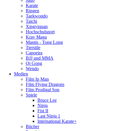
Judo
Karate
Ringen
Taekwondo
Taichi
Xingyiquan
Hochschulsport
Krav Maga
Mantis - Tong Long
Tierstile
Capoeira
BJJ und MMA
Qi Gong
Wendo
Medien
Film Ip Man
Film Flying Dragons
Film Prodigal Son
Spiele
Bruce Lee
Ninja
Fist II
Last Ninja 1
International Karate+
Bücher