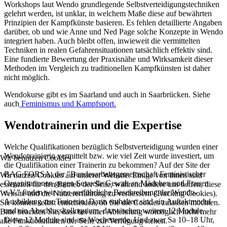
Workshops laut Wendo grundlegende Selbstverteidigungstechniken
gelehrt werden, ist unklar, in welchem Maße diese auf bewährten
Prinzipien der Kampfkünste basieren. Es fehlen detaillierte Angaben
darüber, ob und wie Anne und Ned Page solche Konzepte in Wendo
integriert haben. Auch bleibt offen, inwieweit die vermittelten
Techniken in realen Gefahrensituationen tatsächlich effektiv sind.
Eine fundierte Bewertung der Praxisnähe und Wirksamkeit dieser
Methoden im Vergleich zu traditionellen Kampfkünsten ist daher
nicht möglich.
Wendokurse gibt es im Saarland und auch in Saarbrücken. Siehe
auch
Feminismus und Kampfsport.
Wendotrainerin und die Expertise
Welche Qualifikationen bezüglich Selbstverteidigung wurden einer
Wendotrainierin vermittelt bzw. wie viel Zeit wurde investiert, um
Wir benutzen Cookies
die Qualifikation einer Trainerin zu bekommen? Auf der Site der
BAG FORSA, der "Bundesarbeitsgemeinschaft Feministischer
Wir nutzen Cookies auf unserer Website. Einige von ihnen sind
Organisationen gegen Sexuelle Gewalt an Mädchen und Frauen
essenziell für den Betrieb der Seite, während andere uns helfen, diese
e.V." finden wir eine ausführliche Beschreibung der Wendo-
Website und die Nutzererfahrung zu verbessern (Tracking Cookies).
Ausbildung zur Trainerin. Darin enthalten sind ein Auftaktmodul
Sie können selbst entscheiden, ob Sie die Cookies zulassen möchten.
und ein Abschlusskolloquium, dazwischen weitere 12 Module.
Bitte beachten Sie, dass bei einer Ablehnung womöglich nicht mehr
Diese 12 Module sind am Wochenende. Und zwar Sa 10–18 Uhr,
alle Funktionalitäten der Seite zur Verfügung stehen.