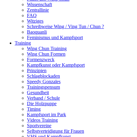
Wissenschaft
Zentrallinie
FAQ
Witziges
Schreibweise Wing / Ving Tun / Chun ?
Baoquanli
Feminismus und Kampfsport
Training
Wing Chun Training
Wing Chun Formen
Formenzweck
Kampfkunst oder Kampfsport
Prinzipien
Schlagblockaden
Speedy Gonzales
Trainingspensum
Gesundheit
Verband / Schule
Die Holzpuppe
Timing
Kampfsport im Park
Videos Training
Sportvereine
Selbstverteidigung für Frauen
VHS und Kampfkunst