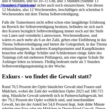
also 8 Stunden, und So 10–15 Uhr, also 5 Stunden (Summe 13
Stunden). Pausen sind sicher auch noch einzurechnen. Von diesen
Akzeptieren
Ablehnen
12 Modulen, also 12 Wochenenden, beschäftigen sich scheinbar 6
Wochenenden mit dem Thema Selbstverteidigung.
Falls die Trainerinnen nicht selbst schon eine langjährige Erfahrung
im Bereich der Selbstverteidigung besitzen, befinden sie sich nach
den Kursen bezüglich Selbtverteidigung immer noch auf der Stufe
von Laien und vermitteln Laienwissen. Wochenendkurse, und
wären es auch mehr als 6 an der Zahl, geben eine Einführung in das
Thema Selbstverteidigung und bieten die Gelegenheit, in das Thema
reinzuschnuppern. In anderen Kampfsportarten und Kampfkünsten
brauchen sehr fleißige Schüler und Schülerinnen einige Jahre des
Trainings (oft mit mehreren Prüfungen), um eine eigene Schule für
Anfänger leiten zu können. Fleißig bedeutet mehr als 5 Stunden
Selbstverteidigungstraining in der Woche.
Exkurs - wo findet die Gewalt statt?
Rund 70,5 Prozent der Opfer häuslicher Gewalt sind Frauen und
Mädchen, wobei die Zahl der weiblichen Opfer 2023 auf 180.715
stieg. Häusliche Gewalt unterteilt sich in Partnerschaftsgewalt, bei
der 79,2 Prozent der Opfer weiblich sind, und innerfamiliäre
Gewalt, bei der der Anteil bei 54,0 Prozent liegt. Jede dritte Minute
erleidet eine Frau oder ein Mädchen in Deutschland Gewalt. Dieses