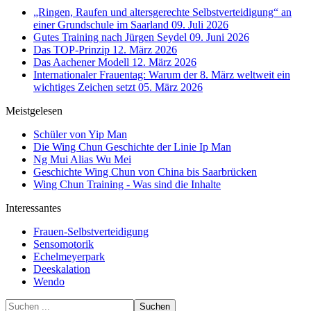
„Ringen, Raufen und altersgerechte Selbstverteidigung“ an
einer Grundschule im Saarland
09. Juli 2026
Gutes Training nach Jürgen Seydel
09. Juni 2026
Das TOP-Prinzip
12. März 2026
Das Aachener Modell
12. März 2026
Internationaler Frauentag: Warum der 8. März weltweit ein
wichtiges Zeichen setzt
05. März 2026
Meistgelesen
Schüler von Yip Man
Die Wing Chun Geschichte der Linie Ip Man
Ng Mui Alias Wu Mei
Geschichte Wing Chun von China bis Saarbrücken
Wing Chun Training - Was sind die Inhalte
Interessantes
Frauen-Selbstverteidigung
Sensomotorik
Echelmeyerpark
Deeskalation
Wendo
Suchen