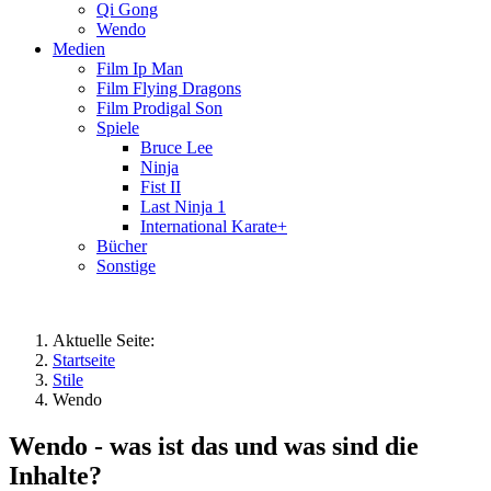
Qi Gong
Wendo
Medien
Film Ip Man
Film Flying Dragons
Film Prodigal Son
Spiele
Bruce Lee
Ninja
Fist II
Last Ninja 1
International Karate+
Bücher
Sonstige
Aktuelle Seite:
Startseite
Stile
Wendo
Wendo - was ist das und was sind die
Inhalte?