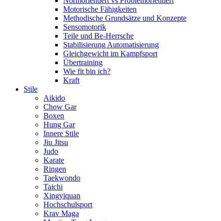
Normorientiert vs Problemorientiert
Motorische Fähigkeiten
Methodische Grundsätze und Konzepte
Sensomotorik
Teile und Be-Herrsche
Stabilisierung Automatisierung
Gleichgewicht im Kampfsport
Übertraining
Wie fit bin ich?
Kraft
Stile
Aikido
Chow Gar
Boxen
Hung Gar
Innere Stile
Jiu Jitsu
Judo
Karate
Ringen
Taekwondo
Taichi
Xingyiquan
Hochschulsport
Krav Maga