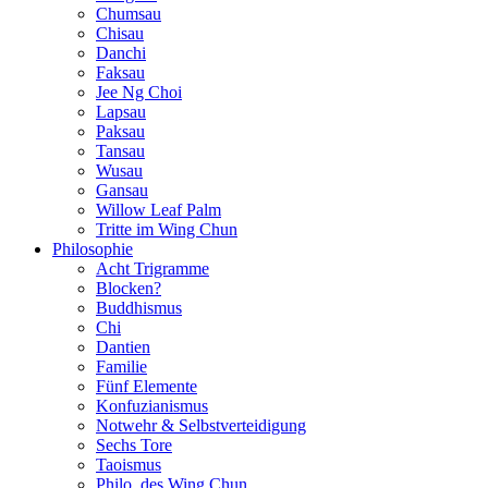
Chumsau
Chisau
Danchi
Faksau
Jee Ng Choi
Lapsau
Paksau
Tansau
Wusau
Gansau
Willow Leaf Palm
Tritte im Wing Chun
Philosophie
Acht Trigramme
Blocken?
Buddhismus
Chi
Dantien
Familie
Fünf Elemente
Konfuzianismus
Notwehr & Selbstverteidigung
Sechs Tore
Taoismus
Philo. des Wing Chun