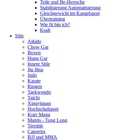
Teile und Be-Herrsche
Stabilisierung Automatisierung
Gleichgewicht im Kampfsport
Übertraining
Wie fit bin ich?
Kraft
Stile
Aikido
Chow Gar
Boxen
Hung Gar
Innere Stile
Jiu Jitsu
Judo
Karate
Ringen
Taekwondo
Taichi
Xingyiquan
Hochschulsport
Krav Maga
Mantis - Tong Long
Tierstile
Capoeira
BJJ und MMA