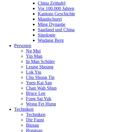
China Zeittafel
Vor 100.000 Jahren
Kantons Geschichte
Mandschurei
Ming Dynastie
Saarland und China
Sinologie
Wudang Berg
Personen
Ng Mui
Yip Man
Ip Man Schüler
Leung Sheung
Lok Yiu
Chu Shong Tin
Yuen Kai San
Chan Wah Shun
Bruce Lee
Fong Sai Yuk
Wong Fei Hung
Techniken
Techniken
Die Faust
Biusau
Bongsau