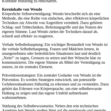
Konflikte frühzeitig zu entschärfen.
Kerninhalte von Wendo
Körperliche Selbstverteidigung: Wendo beschreibt sich als eine
Methode, die eine Reihe von einfachen, aber effektiven körperlichen
Techniken zur Abwehr von Angreifern vermittelt. Dazu gehören
Schlag- und Tritttechniken, Befreiungsgriffe und das Nutzen der
eigenen Stimme. Laut Wendo zielen die Techniken darauf ab,
schnell und effektiv zu reagieren.
Verbale Selbstbehauptung: Ein wichtiger Bestandteil von Wendo ist
die verbale Selbstbehauptung. Frauen und Mädchen lernen, in
unangenehmen oder bedrohlichen Situationen laut und deutlich
„Nein!“ zu sagen, Grenzen zu setzen und ihre Wünsche klar zu
kommunizieren. Die eigene Stimme als Mittel der Verteidigung zu
nutzen, ist ein zentrales Element.
Präventionsstrategien: Ein zentraler Gedanke von Wendo ist die
Prävention. Es werden Strategien entwickelt, um potenzielle
Gefahrensituationen frühzeitig zu erkennen und zu vermeiden. Dazu
gehört das Erlernen von Körpersprache, um eine selbstbewusste
Haltung zu zeigen und das eigene Umfeld aufmerksam
wahrzunehmen.
Stärkung des Selbstbewusstseins: Neben den rein technischen
Aspekten legt Wendo großen Wert auf die emotionale und mentale