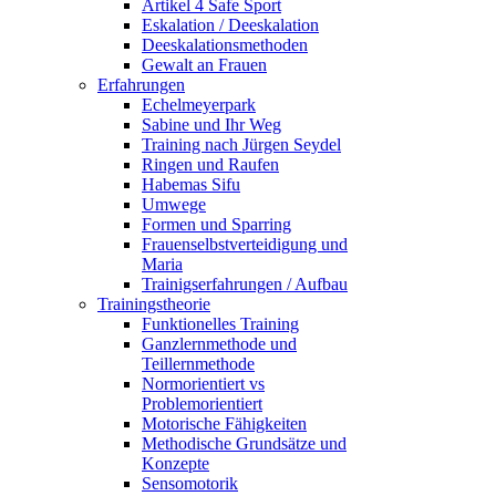
Artikel 4 Safe Sport
Eskalation / Deeskalation
Deeskalationsmethoden
Gewalt an Frauen
Erfahrungen
Echelmeyerpark
Sabine und Ihr Weg
Training nach Jürgen Seydel
Ringen und Raufen
Habemas Sifu
Umwege
Formen und Sparring
Frauenselbstverteidigung und
Maria
Trainigserfahrungen / Aufbau
Trainingstheorie
Funktionelles Training
Ganzlernmethode und
Teillernmethode
Normorientiert vs
Problemorientiert
Motorische Fähigkeiten
Methodische Grundsätze und
Konzepte
Sensomotorik