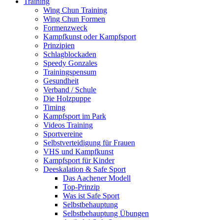
Training
Wing Chun Training
Wing Chun Formen
Formenzweck
Kampfkunst oder Kampfsport
Prinzipien
Schlagblockaden
Speedy Gonzales
Trainingspensum
Gesundheit
Verband / Schule
Die Holzpuppe
Timing
Kampfsport im Park
Videos Training
Sportvereine
Selbstverteidigung für Frauen
VHS und Kampfkunst
Kampfsport für Kinder
Deeskalation & Safe Sport
Das Aachener Modell
Top-Prinzip
Was ist Safe Sport
Selbstbehauptung
Selbstbehauptung Übungen