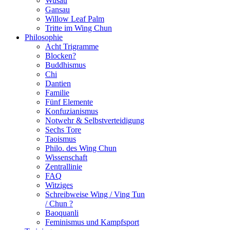
Wusau
Gansau
Willow Leaf Palm
Tritte im Wing Chun
Philosophie
Acht Trigramme
Blocken?
Buddhismus
Chi
Dantien
Familie
Fünf Elemente
Konfuzianismus
Notwehr & Selbstverteidigung
Sechs Tore
Taoismus
Philo. des Wing Chun
Wissenschaft
Zentrallinie
FAQ
Witziges
Schreibweise Wing / Ving Tun
/ Chun ?
Baoquanli
Feminismus und Kampfsport