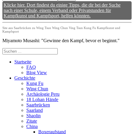
Klicke hier. Dort findest du einige Tipps, die dir bei der Suche
nach einer Schule, einem Verband oder Privatstunden für
Kampfkunst und Kampfsport, helfen könnten.
Site aus Saarbrücken zu Wing Tsun Wing Chun Ving Tsun Kung Fu Kampfkunst und
Kampfsport
Miyamoto Musashi: "Gewinne den Kampf, bevor er beginnt."
Startseite
FAQ
Blog View
Geschichte
Kung Fu
Wing Chun
Archäologie Peru
18 Lohan Hände
Saarbrücken
Saarland
Shaolin
Zitate
China
Boxeraufstand