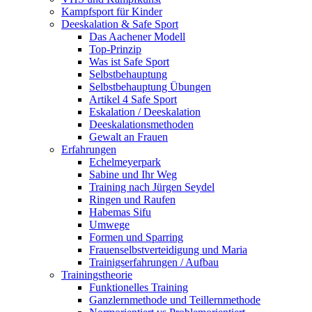
Kampfsport für Kinder
Deeskalation & Safe Sport
Das Aachener Modell
Top-Prinzip
Was ist Safe Sport
Selbstbehauptung
Selbstbehauptung Übungen
Artikel 4 Safe Sport
Eskalation / Deeskalation
Deeskalationsmethoden
Gewalt an Frauen
Erfahrungen
Echelmeyerpark
Sabine und Ihr Weg
Training nach Jürgen Seydel
Ringen und Raufen
Habemas Sifu
Umwege
Formen und Sparring
Frauenselbstverteidigung und Maria
Trainigserfahrungen / Aufbau
Trainingstheorie
Funktionelles Training
Ganzlernmethode und Teillernmethode