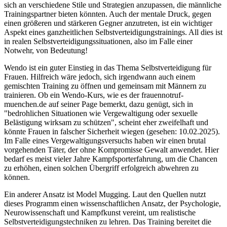
sich an verschiedene Stile und Strategien anzupassen, die männliche
Trainingspartner bieten könnten. Auch der mentale Druck, gegen
einen größeren und stärkeren Gegner anzutreten, ist ein wichtiger
Aspekt eines ganzheitlichen Selbstverteidigungstrainings. All dies ist
in realen Selbstverteidigungssituationen, also im Falle einer
Notwehr, von Bedeutung!
Wendo ist ein guter Einstieg in das Thema Selbstverteidigung für
Frauen. Hilfreich wäre jedoch, sich irgendwann auch einem
gemischten Training zu öffnen und gemeinsam mit Männern zu
trainieren. Ob ein Wendo-Kurs, wie es der frauennotruf-
muenchen.de auf seiner Page bemerkt, dazu genügt, sich in
"bedrohlichen Situationen wie Vergewaltigung oder sexuelle
Belästigung wirksam zu schützen", scheint eher zweifelhaft und
könnte Frauen in falscher Sicherheit wiegen (gesehen: 10.02.2025).
Im Falle eines Vergewaltigungsversuchs haben wir einen brutal
vorgehenden Täter, der ohne Kompromisse Gewalt anwendet. Hier
bedarf es meist vieler Jahre Kampfsporterfahrung, um die Chancen
zu erhöhen, einen solchen Übergriff erfolgreich abwehren zu
können.
Ein anderer Ansatz ist Model Mugging. Laut den Quellen nutzt
dieses Programm einen wissenschaftlichen Ansatz, der Psychologie,
Neurowissenschaft und Kampfkunst vereint, um realistische
Selbstverteidigungstechniken zu lehren. Das Training bereitet die