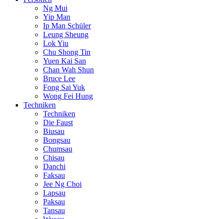
Ng Mui
Yip Man
Ip Man Schüler
Leung Sheung
Lok Yiu
Chu Shong Tin
Yuen Kai San
Chan Wah Shun
Bruce Lee
Fong Sai Yuk
Wong Fei Hung
Techniken
Techniken
Die Faust
Biusau
Bongsau
Chumsau
Chisau
Danchi
Faksau
Jee Ng Choi
Lapsau
Paksau
Tansau