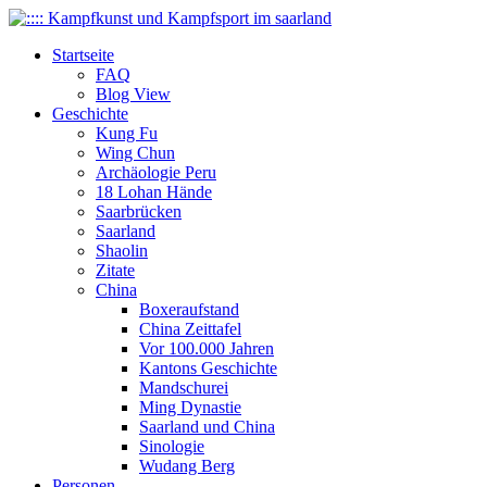
Startseite
FAQ
Blog View
Geschichte
Kung Fu
Wing Chun
Archäologie Peru
18 Lohan Hände
Saarbrücken
Saarland
Shaolin
Zitate
China
Boxeraufstand
China Zeittafel
Vor 100.000 Jahren
Kantons Geschichte
Mandschurei
Ming Dynastie
Saarland und China
Sinologie
Wudang Berg
Personen