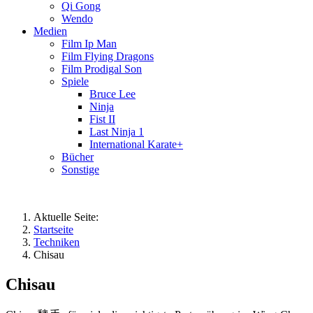
Qi Gong
Wendo
Medien
Film Ip Man
Film Flying Dragons
Film Prodigal Son
Spiele
Bruce Lee
Ninja
Fist II
Last Ninja 1
International Karate+
Bücher
Sonstige
Aktuelle Seite:
Startseite
Techniken
Chisau
Chisau