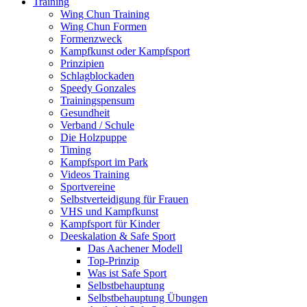
Training
Wing Chun Training
Wing Chun Formen
Formenzweck
Kampfkunst oder Kampfsport
Prinzipien
Schlagblockaden
Speedy Gonzales
Trainingspensum
Gesundheit
Verband / Schule
Die Holzpuppe
Timing
Kampfsport im Park
Videos Training
Sportvereine
Selbstverteidigung für Frauen
VHS und Kampfkunst
Kampfsport für Kinder
Deeskalation & Safe Sport
Das Aachener Modell
Top-Prinzip
Was ist Safe Sport
Selbstbehauptung
Selbstbehauptung Übungen