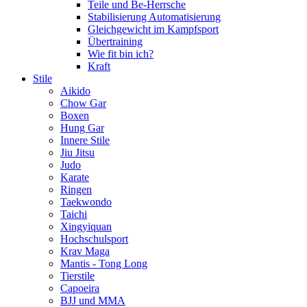
Teile und Be-Herrsche
Stabilisierung Automatisierung
Gleichgewicht im Kampfsport
Übertraining
Wie fit bin ich?
Kraft
Stile
Aikido
Chow Gar
Boxen
Hung Gar
Innere Stile
Jiu Jitsu
Judo
Karate
Ringen
Taekwondo
Taichi
Xingyiquan
Hochschulsport
Krav Maga
Mantis - Tong Long
Tierstile
Capoeira
BJJ und MMA