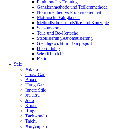
Funktionelles Training
Ganzlernmethode und Teillernmethode
Normorientiert vs Problemorientiert
Motorische Fähigkeiten
Methodische Grundsätze und Konzepte
Sensomotorik
Teile und Be-Herrsche
Stabilisierung Automatisierung
Gleichgewicht im Kampfsport
Übertraining
Wie fit bin ich?
Kraft
Stile
Aikido
Chow Gar
Boxen
Hung Gar
Innere Stile
Jiu Jitsu
Judo
Karate
Ringen
Taekwondo
Taichi
Xingyiquan