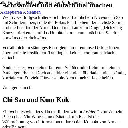
alle Funktionalitäten der Seite zur Verfügung stehen.
Achtsamkeit und einfach mal machen
Akzeptieren
Ablehnen
Wenn zwei fortgeschrittene Schüler auf ähnlichem Niveau Chi Sao
mit Schritten üben, sollte der Fokus klar bleiben: der nächste Schritt
und die Position der Arme. Denkt nicht an zehn Dinge gleichzeitig.
Konzentriert euch auf das Unmittelbare – euren nächsten Schritt,
vorwärts oder rückwärts.
Verfallt nicht in ständiges Korrigieren oder endlose Diskussionen
über perfekte Positionen. Training ist kein Theorieraum. Macht
einfach.
Anders ist es, wenn ein erfahrener Schüler oder Lehrer mit einem
Anfänger arbeitet. Doch auch hier gilt: nicht überladen, nicht ständig
korrigieren. Zu viele Hinweise blockieren mehr, als sie helfen.
Weniger ist mehr.
Chi Sao und Kum Kok
Ein weiteres wichtiges Thema finden wir im
Insider 1
von Wilhelm
Blech (Lok Yiu Wing Chun). Zitat: „Kum Kok ist die
Wahrnehmung von Informationen durch den Kontakt von Armen
oder Beinen.“