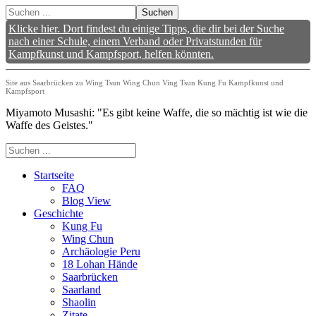
Suchen
Klicke hier. Dort findest du einige Tipps, die dir bei der Suche
nach einer Schule, einem Verband oder Privatstunden für
Kampfkunst und Kampfsport, helfen könnten.
Site aus Saarbrücken zu Wing Tsun Wing Chun Ving Tsun Kung Fu Kampfkunst und
Kampfsport
Miyamoto Musashi: "Es gibt keine Waffe, die so mächtig ist wie die
Waffe des Geistes."
Startseite
FAQ
Blog View
Geschichte
Kung Fu
Wing Chun
Archäologie Peru
18 Lohan Hände
Saarbrücken
Saarland
Shaolin
Zitate