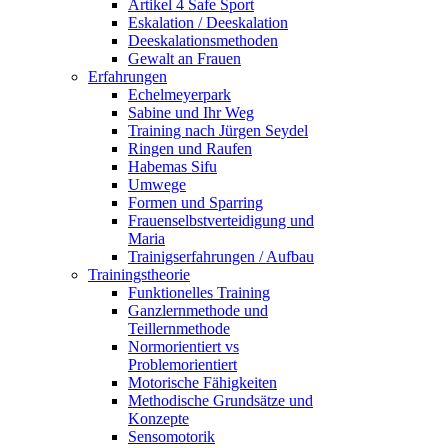
Artikel 4 Safe Sport
Eskalation / Deeskalation
Deeskalationsmethoden
Gewalt an Frauen
Erfahrungen
Echelmeyerpark
Sabine und Ihr Weg
Training nach Jürgen Seydel
Ringen und Raufen
Habemas Sifu
Umwege
Formen und Sparring
Frauenselbstverteidigung und
Maria
Trainigserfahrungen / Aufbau
Trainingstheorie
Funktionelles Training
Ganzlernmethode und
Teillernmethode
Normorientiert vs
Problemorientiert
Motorische Fähigkeiten
Methodische Grundsätze und
Konzepte
Sensomotorik