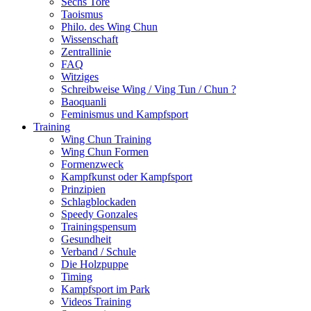
Sechs Tore
Taoismus
Philo. des Wing Chun
Wissenschaft
Zentrallinie
FAQ
Witziges
Schreibweise Wing / Ving Tun / Chun ?
Baoquanli
Feminismus und Kampfsport
Training
Wing Chun Training
Wing Chun Formen
Formenzweck
Kampfkunst oder Kampfsport
Prinzipien
Schlagblockaden
Speedy Gonzales
Trainingspensum
Gesundheit
Verband / Schule
Die Holzpuppe
Timing
Kampfsport im Park
Videos Training