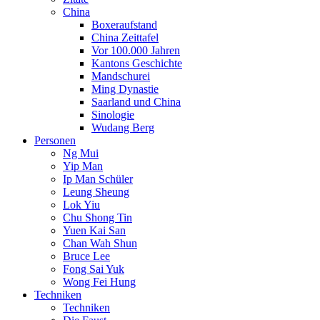
China
Boxeraufstand
China Zeittafel
Vor 100.000 Jahren
Kantons Geschichte
Mandschurei
Ming Dynastie
Saarland und China
Sinologie
Wudang Berg
Personen
Ng Mui
Yip Man
Ip Man Schüler
Leung Sheung
Lok Yiu
Chu Shong Tin
Yuen Kai San
Chan Wah Shun
Bruce Lee
Fong Sai Yuk
Wong Fei Hung
Techniken
Techniken