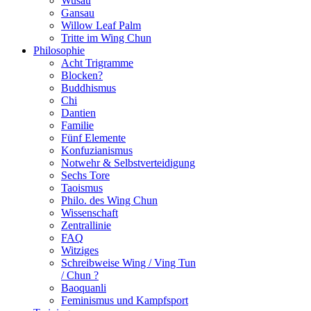
Wusau
Gansau
Willow Leaf Palm
Tritte im Wing Chun
Philosophie
Acht Trigramme
Blocken?
Buddhismus
Chi
Dantien
Familie
Fünf Elemente
Konfuzianismus
Notwehr & Selbstverteidigung
Sechs Tore
Taoismus
Philo. des Wing Chun
Wissenschaft
Zentrallinie
FAQ
Witziges
Schreibweise Wing / Ving Tun
/ Chun ?
Baoquanli
Feminismus und Kampfsport