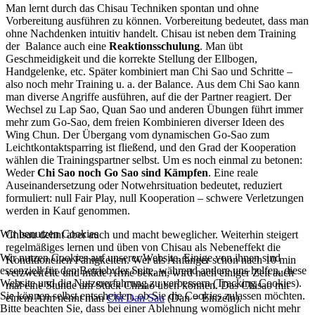
Man lernt durch das Chisau Techniken spontan und ohne
Vorbereitung ausführen zu können. Vorbereitung bedeutet, dass man
ohne Nachdenken intuitiv handelt. Chisau ist neben dem Training
der Balance auch eine
Reaktionsschulung
. Man übt
Geschmeidigkeit und die korrekte Stellung der Ellbogen,
Handgelenke, etc. Später kombiniert man Chi Sao und Schritte –
also noch mehr Training u. a. der Balance. Aus dem Chi Sao kann
man diverse Angriffe ausführen, auf die der Partner reagiert. Der
Wechsel zu Lap Sao, Quan Sao und anderen Übungen führt immer
mehr zum Go-Sao, dem freien Kombinieren diverser Ideen des
Wing Chun. Der Übergang vom dynamischen Go-Sao zum
Leichtkontaktsparring ist fließend, und den Grad der Kooperation
wählen die Trainingspartner selbst. Um es noch einmal zu betonen:
Weder
Chi Sao noch Go Sao sind Kämpfen
. Eine reale
Auseinandersetzung oder Notwehrsituation bedeutet, reduziert
formuliert: null Fair Play, null Kooperation – schwere Verletzungen
werden in Kauf genommen.
Wir benutzen Cookies
Chisau dehnt aber auch und macht beweglicher. Weiterhin steigert
regelmäßiges lernen und üben von Chisau als Nebeneffekt die
Wir nutzen Cookies auf unserer Website. Einige von ihnen sind
Konditionellen Fähigkeiten. Wer als Anfänger schon nach 10 min
essenziell für den Betrieb der Seite, während andere uns helfen, diese
verzweifelte und müde Arme bekam, wird nach einiger Zeit auch
Website und die Nutzererfahrung zu verbessern (Tracking Cookies).
mal eine Stunde am Stück Chisao üben können. Das Chisao mit
Sie können selbst entscheiden, ob Sie die Cookies zulassen möchten.
einem Arm nennt man
Chi Dan Sau
(Dan = Einzeln).
Bitte beachten Sie, dass bei einer Ablehnung womöglich nicht mehr