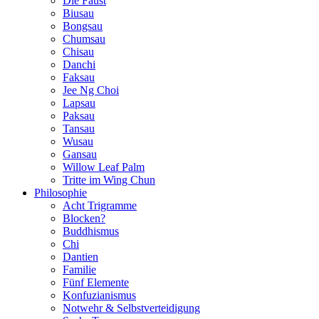
Die Faust
Biusau
Bongsau
Chumsau
Chisau
Danchi
Faksau
Jee Ng Choi
Lapsau
Paksau
Tansau
Wusau
Gansau
Willow Leaf Palm
Tritte im Wing Chun
Philosophie
Acht Trigramme
Blocken?
Buddhismus
Chi
Dantien
Familie
Fünf Elemente
Konfuzianismus
Notwehr & Selbstverteidigung