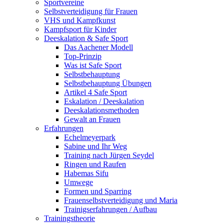
Sportvereine
Selbstverteidigung für Frauen
VHS und Kampfkunst
Kampfsport für Kinder
Deeskalation & Safe Sport
Das Aachener Modell
Top-Prinzip
Was ist Safe Sport
Selbstbehauptung
Selbstbehauptung Übungen
Artikel 4 Safe Sport
Eskalation / Deeskalation
Deeskalationsmethoden
Gewalt an Frauen
Erfahrungen
Echelmeyerpark
Sabine und Ihr Weg
Training nach Jürgen Seydel
Ringen und Raufen
Habemas Sifu
Umwege
Formen und Sparring
Frauenselbstverteidigung und Maria
Trainigserfahrungen / Aufbau
Trainingstheorie