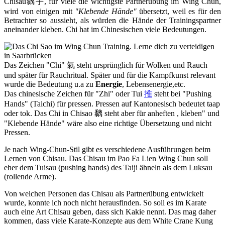
Chisau黐手, für viele die wichtigste Partnerübung im Wing Chun,
wird von einigen mit
"Klebende Hände"
übersetzt, weil es für den
Betrachter so aussieht, als würden die Hände der Trainingspartner
aneinander kleben. Chi hat im Chinesischen viele Bedeutungen.
Das Zeichen "Chi" 氣 steht ursprünglich für Wolken und Rauch
und später für Rauchritual. Später und für die Kampfkunst relevant
wurde die Bedeutung u.a zu
Energie
, Lebensenergie,etc.
Das chinesische Zeichen für "Zhi" oder Tui
推
steht bei "Pushing
Hands" (Taichi) für pressen. Pressen auf Kantonesisch bedeutet taap
oder tok. Das Chi in Chisao 黐 steht aber für anheften , kleben" und
"Klebende Hände" wäre also eine richtige Übersetzung und nicht
Pressen.
Je nach Wing-Chun-Stil gibt es verschiedene Ausführungen beim
Lernen von Chisau. Das Chisau im Pao Fa Lien Wing Chun soll
eher dem Tuisau (pushing hands) des Taiji ähneln als dem Luksau
(rollende Arme).
Von welchen Personen das Chisau als Partnerübung entwickelt
wurde, konnte ich noch nicht herausfinden. So soll es im Karate
auch eine Art Chisau geben, dass sich Kakie nennt. Das mag daher
kommen, dass viele Karate-Konzepte aus dem White Crane Kung