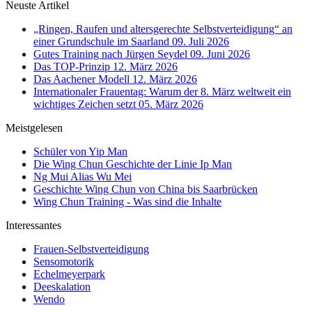
Neuste Artikel
„Ringen, Raufen und altersgerechte Selbstverteidigung“ an
einer Grundschule im Saarland
09. Juli 2026
Gutes Training nach Jürgen Seydel
09. Juni 2026
Das TOP-Prinzip
12. März 2026
Das Aachener Modell
12. März 2026
Internationaler Frauentag: Warum der 8. März weltweit ein
wichtiges Zeichen setzt
05. März 2026
Meistgelesen
Schüler von Yip Man
Die Wing Chun Geschichte der Linie Ip Man
Ng Mui Alias Wu Mei
Geschichte Wing Chun von China bis Saarbrücken
Wing Chun Training - Was sind die Inhalte
Interessantes
Frauen-Selbstverteidigung
Sensomotorik
Echelmeyerpark
Deeskalation
Wendo