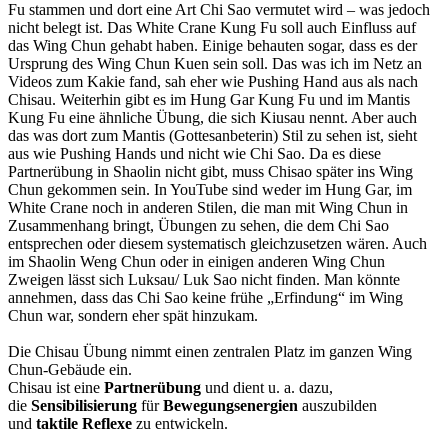
Fu stammen und dort eine Art Chi Sao vermutet wird – was jedoch
nicht belegt ist. Das White Crane Kung Fu soll auch Einfluss auf
das Wing Chun gehabt haben. Einige behauten sogar, dass es der
Ursprung des Wing Chun Kuen sein soll. Das was ich im Netz an
Videos zum Kakie fand, sah eher wie Pushing Hand aus als nach
Chisau. Weiterhin gibt es im Hung Gar Kung Fu und im Mantis
Kung Fu eine ähnliche Übung, die sich Kiusau nennt. Aber auch
das was dort zum Mantis (Gottesanbeterin) Stil zu sehen ist, sieht
aus wie Pushing Hands und nicht wie Chi Sao. Da es diese
Partnerübung in Shaolin nicht gibt, muss Chisao später ins Wing
Chun gekommen sein. In YouTube sind weder im Hung Gar, im
White Crane noch in anderen Stilen, die man mit Wing Chun in
Zusammenhang bringt, Übungen zu sehen, die dem Chi Sao
entsprechen oder diesem systematisch gleichzusetzen wären. Auch
im Shaolin Weng Chun oder in einigen anderen Wing Chun
Zweigen lässt sich Luksau/ Luk Sao nicht finden. Man könnte
annehmen, dass das Chi Sao keine frühe „Erfindung“ im Wing
Chun war, sondern eher spät hinzukam.
Die Chisau Übung nimmt einen zentralen Platz im ganzen Wing
Chun-Gebäude ein.
Chisau ist eine
Partnerübung
und dient u. a. dazu,
die
Sensibilisierung
für
Bewegungsenergien
auszubilden
und
taktile Reflexe
zu entwickeln.