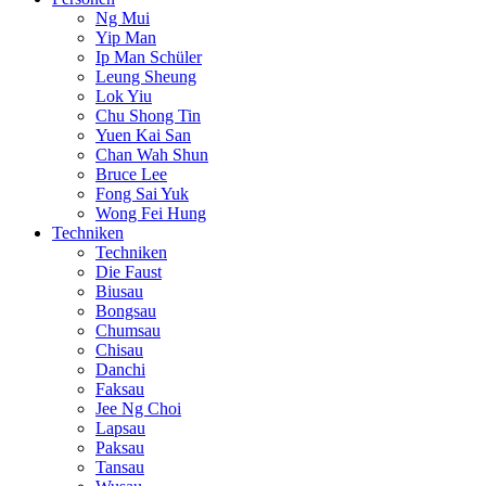
Ng Mui
Yip Man
Ip Man Schüler
Leung Sheung
Lok Yiu
Chu Shong Tin
Yuen Kai San
Chan Wah Shun
Bruce Lee
Fong Sai Yuk
Wong Fei Hung
Techniken
Techniken
Die Faust
Biusau
Bongsau
Chumsau
Chisau
Danchi
Faksau
Jee Ng Choi
Lapsau
Paksau
Tansau