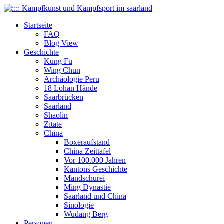
Startseite
FAQ
Blog View
Geschichte
Kung Fu
Wing Chun
Archäologie Peru
18 Lohan Hände
Saarbrücken
Saarland
Shaolin
Zitate
China
Boxeraufstand
China Zeittafel
Vor 100.000 Jahren
Kantons Geschichte
Mandschurei
Ming Dynastie
Saarland und China
Sinologie
Wudang Berg
Personen