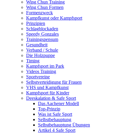
Wing Chun Training
Wing Chun Formen
Formenzweck
Kampfkunst oder Kampfsport
Prinzipien
Schlagblockaden
Speedy Gonzales
Trainingspensum
Gesundheit
Verband / Schule
Die Holzpuppe
Timing
Kampfsport im Park
Videos Training
Sportvereine
Selbstverteidigung für Frauen
VHS und Kampfkunst
Kampfsport für Kinder
Deeskalation & Safe Sport
Das Aachener Modell
Top-Prinzip
Was ist Safe Sport
Selbstbehauptung
Selbstbehauptung Übungen
Artikel 4 Safe Sport