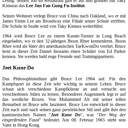
Leung. Seinen Job im Restaurant gibt er auf und gründet mit Taky
Kimuras das
Lee Jun Fan Gung Fu-Institut
.
Seinen Wohnort verlegt Bruce von China nach Oakland, wo er mit
James Yimm Lee am Broadway eine Filiale seiner Schule eröffnet.
Die Schule in Sealte wird von Taky Kimura weiterführt.
1964 wird Bruce Lee zu einem Karate-Turnier in Long Beach
eingeladen, wo er den 32-jährigen Jhoon Rhee kennenlernt. Jhoon
Rhee wird als
Vater des
amerikanischen TaeKwonDo verehrt. Bruce
lernt in dieser Zeit Daniel Inosanto einen Schüler von Ed Parker
kennen. Sie werden bald enge Freunde und Trainingspartnern.
Jeet Kune Do
Das Philosophistudium gibt Bruce Lee 1964 auf. Für den
Kampfsport ist diese Zeit sehr wichtig in seinem Leben. Bruce
schaut sich verschiedene Kampfkünste an und versucht aus
verschiedenen Stilen zu lernen. Besonderes Augenmerk legt er auf
das westliche Boxen. Von Muhammed Ali mit seiner tollen
Beinarbeit ist Bruce sehr fasziniert. Bruce Lee entwickelt in dieser
Zeit nach und nach seinen ganz persönlichen Stil und gibt ihm den
kantonesischen Namen "
Jeet Kune Do
", was "
Der Weg der
eingreifenden Faust
" bedeutet. Am 08. Februar 1965 stirbt sein
Vater in Hong Kong.