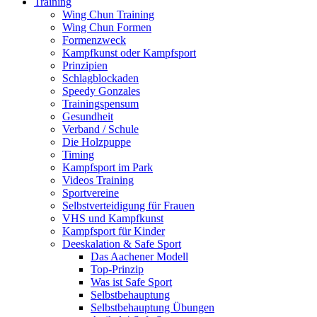
Training
Wing Chun Training
Wing Chun Formen
Formenzweck
Kampfkunst oder Kampfsport
Prinzipien
Schlagblockaden
Speedy Gonzales
Trainingspensum
Gesundheit
Verband / Schule
Die Holzpuppe
Timing
Kampfsport im Park
Videos Training
Sportvereine
Selbstverteidigung für Frauen
VHS und Kampfkunst
Kampfsport für Kinder
Deeskalation & Safe Sport
Das Aachener Modell
Top-Prinzip
Was ist Safe Sport
Selbstbehauptung
Selbstbehauptung Übungen