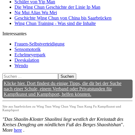
Schüler von Yip Man
Die Wing Chun Geschichte der Linie Ip Man
Ng Mui Alias Wu Mei
Geschichte Wing Chun von China bis Saarbrücken
Wing Chun Training - Was sind die Inhalte
Interessantes
Frauen-Selbstverteidigung
Sensomotorik
Echelmeyerpark
Deeskalation
Wendo
Suchen
Klicke hier. Dort findest du einige Tipps, die dir bei der Suche
nach einer Schule, einem Verband oder Privatstunden für
Kampfkunst und Kampfsport, helfen könnten.
Site aus Saarbrücken zu Wing Tsun Wing Chun Ving Tsun Kung Fu Kampfkunst und
Kampfsport
"Das Shaolin-Kloster Shaolinsi liegt westlich der Kreisstadt des
Kreises Dengfeng am nördlichen Fuß des Berges Shaoshishan
".
More
here
.