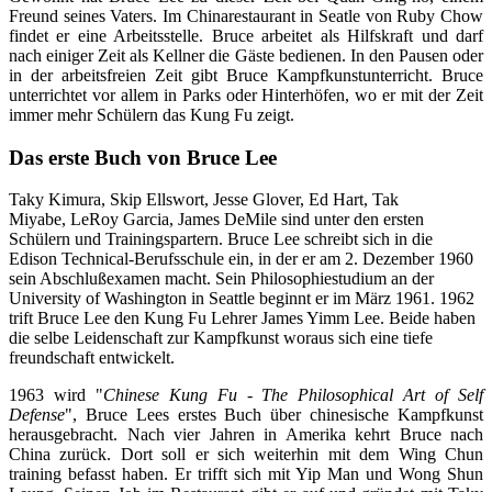
Freund seines Vaters. Im Chinarestaurant in Seatle von Ruby Chow
findet er eine Arbeitsstelle. Bruce arbeitet als Hilfskraft und darf
nach einiger Zeit als Kellner die Gäste bedienen. In den Pausen oder
in der arbeitsfreien Zeit gibt Bruce Kampfkunstunterricht. Bruce
unterrichtet vor allem in Parks oder Hinterhöfen, wo er mit der Zeit
immer mehr Schülern das Kung Fu zeigt.
Das erste Buch von Bruce Lee
Taky Kimura, Skip Ellswort, Jesse Glover, Ed Hart, Tak
Miyabe, LeRoy Garcia, James DeMile
sind unter den ersten
Schülern und Trainingspartern. Bruce Lee schreibt sich in die
Edison Technical-Berufsschule ein, in der er am 2. Dezember 1960
sein Abschlußexamen macht. Sein Philosophiestudium an der
University of Washington in Seattle beginnt er im März 1961. 1962
trift Bruce Lee den Kung Fu Lehrer James Yimm Lee. Beide haben
die selbe Leidenschaft zur Kampfkunst woraus sich eine tiefe
freundschaft entwickelt.
1963 wird "
Chinese Kung Fu - The Philosophical Art of Self
Defense
", Bruce Lees erstes Buch über chinesische Kampfkunst
herausgebracht. Nach vier Jahren in Amerika kehrt Bruce nach
China zurück. Dort soll er sich weiterhin mit dem Wing Chun
training befasst haben. Er trifft sich mit Yip Man und Wong Shun