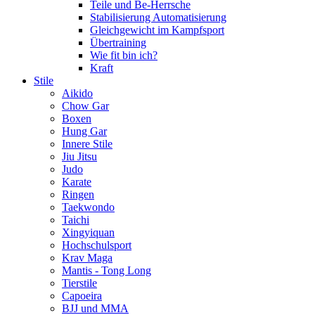
Teile und Be-Herrsche
Stabilisierung Automatisierung
Gleichgewicht im Kampfsport
Übertraining
Wie fit bin ich?
Kraft
Stile
Aikido
Chow Gar
Boxen
Hung Gar
Innere Stile
Jiu Jitsu
Judo
Karate
Ringen
Taekwondo
Taichi
Xingyiquan
Hochschulsport
Krav Maga
Mantis - Tong Long
Tierstile
Capoeira
BJJ und MMA