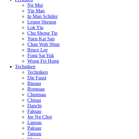
Ng Mui
Yip Man
Ip Man Schüler
Leung Sheung
Lok Yiu
Chu Shong Tin
Yuen Kai San
Chan Wah Shun
Bruce Lee
Fong Sai Yuk
Wong Fei Hung
Techniken
Techniken
Die Faust
Biusau
Bongsau
Chumsau
Chisau
Danchi
Faksau
Jee Ng Choi
Lapsau
Paksau
Tansau