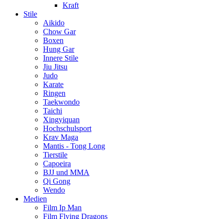
Kraft
Stile
Aikido
Chow Gar
Boxen
Hung Gar
Innere Stile
Jiu Jitsu
Judo
Karate
Ringen
Taekwondo
Taichi
Xingyiquan
Hochschulsport
Krav Maga
Mantis - Tong Long
Tierstile
Capoeira
BJJ und MMA
Qi Gong
Wendo
Medien
Film Ip Man
Film Flying Dragons