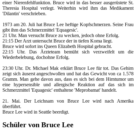
einer Nierenfehlfunktion. Bruce wird in das besser ausgerüstete St.
Theresia Hospital verlegt. Weiterhin wird ihm das Medikament
'Dilantin' verschrieben
.
1973 am 20. Juli hat Bruce Lee heftige Kopfschmerzen. Seine Frau
gibt ihm das Schmerzmittel 'Equagesic'.
21 Uhr. Man versucht Bruce zu wecken, jedoch ohne Erfolg.
21:15 Der Arzt untersucht Bruce der in tiefen Koma liegt.
Bruce wird sofort ins Queen Elizabeth Hospital gebracht.
22:15 Uhr. Das Ärzteteam bemüht sich verzweifelt um die
Wiederbelebung, dochohne Erfolg.
23:30 Uhr. Dr. Michael Mak erklärt Bruce Lee für tot. Das Gehirn
zeigt sich äuserst angeschwollen und hat das Gewicht von ca 1.578
Gramm. Man gehe davon aus, dass es sich bei dem Hirntumor um
eine hypersensible und allergische Reaktion auf das sich im
Schmerzmittel 'Equagesic' enthaltene 'Meprobamat' handelt.
21. Mai. Der Leichnam von Bruce Lee wird nach Amerika
überführt.
Bruce Lee wird in Seattle beerdigt
.
Schüler von Bruce Lee