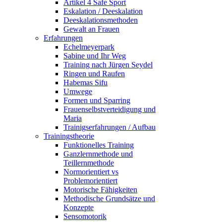
Artikel 4 Safe Sport
Eskalation / Deeskalation
Deeskalationsmethoden
Gewalt an Frauen
Erfahrungen
Echelmeyerpark
Sabine und Ihr Weg
Training nach Jürgen Seydel
Ringen und Raufen
Habemas Sifu
Umwege
Formen und Sparring
Frauenselbstverteidigung und
Maria
Trainigserfahrungen / Aufbau
Trainingstheorie
Funktionelles Training
Ganzlernmethode und
Teillernmethode
Normorientiert vs
Problemorientiert
Motorische Fähigkeiten
Methodische Grundsätze und
Konzepte
Sensomotorik