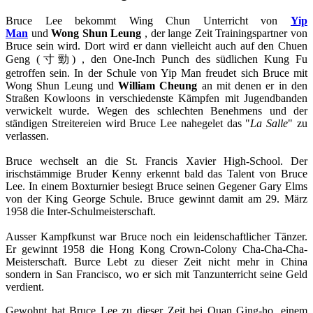
Bruce Lee bekommt Wing Chun Unterricht von
Yip
Man
und
Wong Shun Leung
, der lange Zeit Trainingspartner von
Bruce sein wird. Dort wird er dann vielleicht auch auf den Chuen
Geng (寸勁) , den One-Inch Punch des südlichen Kung Fu
getroffen sein. In der Schule von Yip Man freudet sich Bruce mit
Wong Shun Leung und
William Cheung
an mit denen er in den
Straßen Kowloons in verschiedenste Kämpfen mit Jugendbanden
verwickelt wurde. Wegen des schlechten Benehmens und der
ständigen Streitereien wird Bruce Lee nahegelet das "
La Salle
" zu
verlassen.
Bruce wechselt an die St. Francis Xavier High-School. Der
irischstämmige Bruder Kenny erkennt bald das Talent von Bruce
Lee. In einem Boxturnier besiegt Bruce seinen Gegener Gary Elms
von der King George Schule. Bruce gewinnt damit am 29. März
1958 die Inter-Schulmeisterschaft.
Ausser Kampfkunst war Bruce noch ein leidenschaftlicher Tänzer.
Er gewinnt 1958 die Hong Kong Crown-Colony Cha-Cha-Cha-
Meisterschaft. Burce Lebt zu dieser Zeit nicht mehr in China
sondern in San Francisco, wo er sich mit Tanzunterricht seine Geld
verdient.
Gewohnt hat Bruce Lee zu dieser Zeit bei Quan Ging-ho, einem