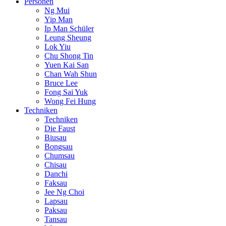
Personen
Ng Mui
Yip Man
Ip Man Schüler
Leung Sheung
Lok Yiu
Chu Shong Tin
Yuen Kai San
Chan Wah Shun
Bruce Lee
Fong Sai Yuk
Wong Fei Hung
Techniken
Techniken
Die Faust
Biusau
Bongsau
Chumsau
Chisau
Danchi
Faksau
Jee Ng Choi
Lapsau
Paksau
Tansau