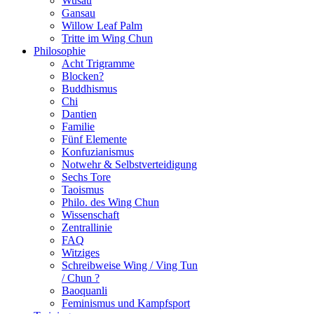
Wusau
Gansau
Willow Leaf Palm
Tritte im Wing Chun
Philosophie
Acht Trigramme
Blocken?
Buddhismus
Chi
Dantien
Familie
Fünf Elemente
Konfuzianismus
Notwehr & Selbstverteidigung
Sechs Tore
Taoismus
Philo. des Wing Chun
Wissenschaft
Zentrallinie
FAQ
Witziges
Schreibweise Wing / Ving Tun
/ Chun ?
Baoquanli
Feminismus und Kampfsport