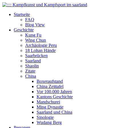
Startseite
FAQ
Blog View
Geschichte
Kung Fu
Wing Chun
Archäologie Peru
18 Lohan Hände
Saarbrücken
Saarland
Shaolin
Zitate
China
Boxeraufstand
China Zeittafel
Vor 100.000 Jahren
Kantons Geschichte
Mandschurei
Ming Dynastie
Saarland und China
Sinologie
Wudang Berg
Personen