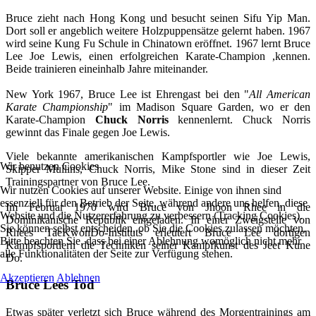
Bruce zieht nach Hong Kong und besucht seinen Sifu Yip Man.
Dort soll er angeblich weitere Holzpuppensätze gelernt haben. 1967
wird seine Kung Fu Schule in Chinatown eröffnet. 1967 lernt Bruce
Lee Joe Lewis, einen erfolgreichen Karate-Champion ,kennen.
Beide trainieren eineinhalb Jahre miteinander.
New York 1967, Bruce Lee ist Ehrengast bei den "
All American
Karate Championship
" im Madison Square Garden, wo er den
Karate-Champion
Chuck Norris
kennenlernt. Chuck Norris
gewinnt das Finale gegen Joe Lewis.
Viele bekannte amerikanischen Kampfsportler wie Joe Lewis,
Wir benutzen Cookies
Skipper Mullins, Chuck Norris, Mike Stone sind in dieser Zeit
Trainingspartner von Bruce Lee.
Wir nutzen Cookies auf unserer Website. Einige von ihnen sind
essenziell für den Betrieb der Seite, während andere uns helfen, diese
Im Februar 1970 wird Bruce von Jhoon Rhee in die
Website und die Nutzererfahrung zu verbessern (Tracking Cookies).
Dominikanische Republik eingeladen. In einer Zweigstelle von
Sie können selbst entscheiden, ob Sie die Cookies zulassen möchten.
Rhees TaeKwonDo-Instituts erleutert Bruce Lee dortigen
Bitte beachten Sie, dass bei einer Ablehnung womöglich nicht mehr
Kampfsportlern die Techniken seiner Kampfkunst des Jeet Kune
alle Funktionalitäten der Seite zur Verfügung stehen.
Do.
Akzeptieren
Ablehnen
Bruce Lees Tod
Etwas später verletzt sich Bruce während des Morgentrainings am