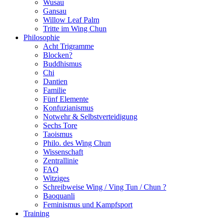
Wusau
Gansau
Willow Leaf Palm
Tritte im Wing Chun
Philosophie
Acht Trigramme
Blocken?
Buddhismus
Chi
Dantien
Familie
Fünf Elemente
Konfuzianismus
Notwehr & Selbstverteidigung
Sechs Tore
Taoismus
Philo. des Wing Chun
Wissenschaft
Zentrallinie
FAQ
Witziges
Schreibweise Wing / Ving Tun / Chun ?
Baoquanli
Feminismus und Kampfsport
Training