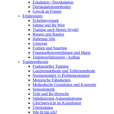
Eskalation / Deeskalation
Deeskalationsmethoden
Gewalt an Frauen
Erfahrungen
Echelmeyerpark
Sabine und Ihr Weg
Training nach Jürgen Seydel
Ringen und Raufen
Habemas Sifu
Umwege
Formen und Sparring
Frauenselbstverteidigung und Maria
Trainigserfahrungen / Aufbau
Trainingstheorie
Funktionelles Training
Ganzlernmethode und Teillernmethode
Normorientiert vs Problemorientiert
Motorische Fähigkeiten
Methodische Grundsätze und Konzepte
Sensomotorik
Teile und Be-Herrsche
Stabilisierung Automatisierung
Gleichgewicht im Kampfsport
Übertraining
Wie fit bin ich?