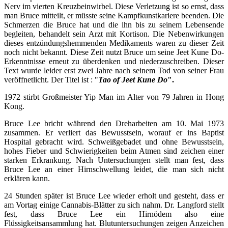
Nerv im vierten Kreuzbeinwirbel. Diese Verletzung ist so ernst, dass
man Bruce mitteilt, er müsste seine Kampfkunstkariere beenden. Die
Schmerzen die Bruce hat und die ihn bis zu seinem Lebensende
begleiten, behandelt sein Arzt mit Kortison. Die Nebenwirkungen
dieses entzündungshemmenden Medikaments waren zu dieser Zeit
noch nicht bekannt. Diese Zeit nutzt Bruce um seine Jeet Kune Do-
Erkenntnisse erneut zu überdenken und niederzuschreiben. Dieser
Text wurde leider erst zwei Jahre nach seinem Tod von seiner Frau
veröffnetlicht. Der Titel ist : "
Tao of Jeet Kune Do
".
1972 stirbt Großmeister Yip Man im Alter von 79 Jahren in Hong
Kong.
Bruce Lee bricht während den Dreharbeiten am 10. Mai 1973
zusammen. Er verliert das Bewusstsein, worauf er ins Baptist
Hospital gebracht wird. Schweißgebadet und ohne Bewusstsein,
hohes Fieber und Schwierigkeiten beim Atmen sind zeichen einer
starken Erkrankung. Nach Untersuchungen stellt man fest, dass
Bruce Lee an einer Hirnschwellung leidet, die man sich nicht
erklären kann.
24 Stunden später ist Bruce Lee wieder erholt und gesteht, dass er
am Vortag einige Cannabis-Blätter zu sich nahm. Dr. Langford stellt
fest, dass Bruce Lee ein Hirnödem also eine
Flüssigkeitsansammlung hat. Blutuntersuchungen zeigen Anzeichen