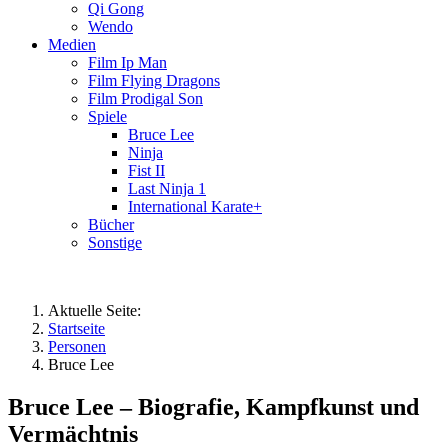
Qi Gong
Wendo
Medien
Film Ip Man
Film Flying Dragons
Film Prodigal Son
Spiele
Bruce Lee
Ninja
Fist II
Last Ninja 1
International Karate+
Bücher
Sonstige
Aktuelle Seite:
Startseite
Personen
Bruce Lee
Bruce Lee – Biografie, Kampfkunst und
Vermächtnis