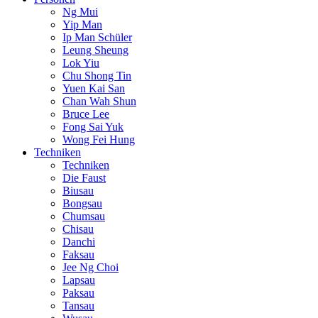
Ng Mui
Yip Man
Ip Man Schüler
Leung Sheung
Lok Yiu
Chu Shong Tin
Yuen Kai San
Chan Wah Shun
Bruce Lee
Fong Sai Yuk
Wong Fei Hung
Techniken
Techniken
Die Faust
Biusau
Bongsau
Chumsau
Chisau
Danchi
Faksau
Jee Ng Choi
Lapsau
Paksau
Tansau