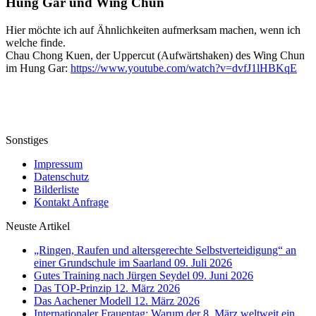
Hung Gar und Wing Chun
Hier möchte ich auf Ähnlichkeiten aufmerksam machen, wenn ich
welche finde.
Chau Chong Kuen, der Uppercut (Aufwärtshaken) des Wing Chun
im Hung Gar:
https://www.youtube.com/watch?v=dvfJ1lHBKqE
Sonstiges
Impressum
Datenschutz
Bilderliste
Kontakt Anfrage
Neuste Artikel
„Ringen, Raufen und altersgerechte Selbstverteidigung“ an
einer Grundschule im Saarland
09. Juli 2026
Gutes Training nach Jürgen Seydel
09. Juni 2026
Das TOP-Prinzip
12. März 2026
Das Aachener Modell
12. März 2026
Internationaler Frauentag: Warum der 8. März weltweit ein