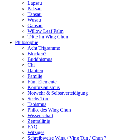
Lapsau
Paksau
Tansau
Wusau
Gansau
Willow Leaf Palm
Tritte im Wing Chun
Philosophie
Acht Trigramme
Blocken?
Buddhismus
Chi
Dantien
Familie
Fünf Elemente
Konfuzianismus
Notwehr & Selbstverteidigung
Sechs Tore
Taoismus
Philo. des Wing Chun
Wissenschaft
Zentrallinie
FAQ
Witziges
Schreibweise Wing / Ving Tun / Chun ?