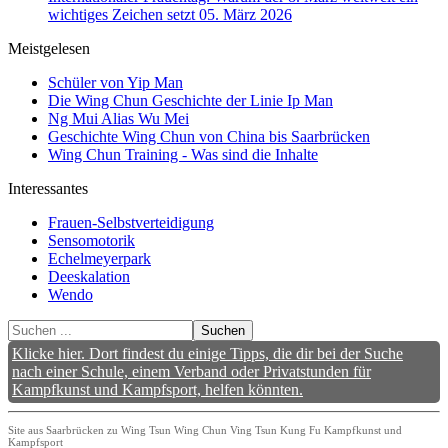
wichtiges Zeichen setzt
05. März 2026
Meistgelesen
Schüler von Yip Man
Die Wing Chun Geschichte der Linie Ip Man
Ng Mui Alias Wu Mei
Geschichte Wing Chun von China bis Saarbrücken
Wing Chun Training - Was sind die Inhalte
Interessantes
Frauen-Selbstverteidigung
Sensomotorik
Echelmeyerpark
Deeskalation
Wendo
Suchen
Klicke hier. Dort findest du einige Tipps, die dir bei der Suche
nach einer Schule, einem Verband oder Privatstunden für
Kampfkunst und Kampfsport, helfen könnten.
Site aus Saarbrücken zu Wing Tsun Wing Chun Ving Tsun Kung Fu Kampfkunst und
Kampfsport