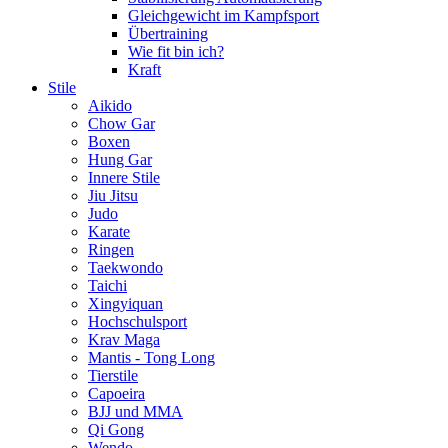
Gleichgewicht im Kampfsport
Übertraining
Wie fit bin ich?
Kraft
Stile
Aikido
Chow Gar
Boxen
Hung Gar
Innere Stile
Jiu Jitsu
Judo
Karate
Ringen
Taekwondo
Taichi
Xingyiquan
Hochschulsport
Krav Maga
Mantis - Tong Long
Tierstile
Capoeira
BJJ und MMA
Qi Gong
Wendo