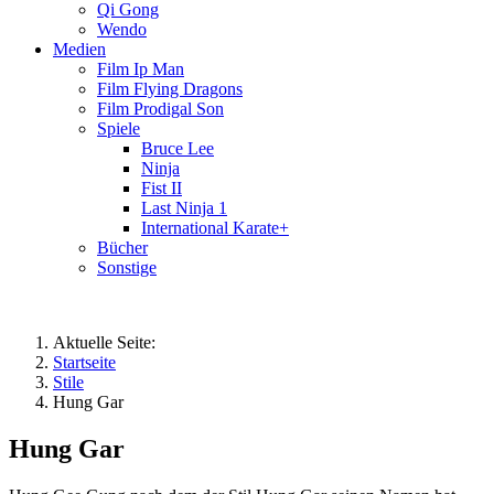
Qi Gong
Wendo
Medien
Film Ip Man
Film Flying Dragons
Film Prodigal Son
Spiele
Bruce Lee
Ninja
Fist II
Last Ninja 1
International Karate+
Bücher
Sonstige
Aktuelle Seite:
Startseite
Stile
Hung Gar
Hung Gar