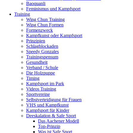
Baoquanli
Feminismus und Kampfsport
Training
Wing Chun Training
Wing Chun Formen
Formenzweck
Kampfkunst oder Kampfsport
Prinzipien
Schlagblockaden
Speedy Gonzales
Trainingspensum
Gesundheit
Verband / Schule
Die Holzpuppe
Timing
Kampfsport im Park
Videos Training
Sportvereine
Selbstverteidigung für Frauen
VHS und Kampfkunst
Kampfsport für Kinder
Deeskalation & Safe Sport
Das Aachener Modell
Top-Prinzip
Was ist Safe Sport