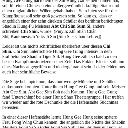
Hung Gee Gung nach dem der Stil Hung Gar seinen Namen hat,
soll für einen Chinesen eine außergewöhnlich kräftige Statur und
einen unglaublichen Willen gehabt haben. Sein Interesse für die
Kampfkunst soll sehr groß gewesen sein. So kam es, dass er
angeblich einer der zehn direkten Schüler des berühmt berüchtigten
Shaolin Kung-Fu Meisters
Abt Chi Sim Sum Si,
andere
schreiben
Chi Shin,
wurde. (Pinyin:
Zhì Shàn Chán
Shī;
Kantonesisch Yale:
Ji Sin [Sim Si = Chan Lehrer])
Leider ist uns nichts schriftliches überliefert über diesen
Chi
Shin.
Chi Sim unterrichtete Hung Gee Gung intensiv in dem
kraftbetonten Shaolin-Tiger Stil.
Hung Gee
zählt so bald zu den
besten Kampfkunstnovizen seiner Zeit. Das Fukien Kloster soll nun
eines Nachts angegriffen und niedergebrannt sein. Leider fehlen uns
auch hier schriftliche Beweise.
Die Sage behauptet nun, dass nur wenige Mönche und Schüler
entkommen konnten. Unter ihnen Hung Gee Gung und sein Meister
Abt Gee Sim. Abt Gee Sim floh nach Kanton. Hung Gee Gung
fand Unterschlupf bei einer Hung Shao Theatergruppe. Hier treffen
wir wieder auf die rote Dschunke die die Hafenstädte Südchinas
bereisten.
In einer dieser Hafenstädte lernte Hung Gee Hung seine spätere
Frau Fong Wing Chun kennen, die angeblich die Nichte des Shaolin
Meisters Fong Si Yu (oder Fong Sai Yuk. Der übrigens gut von Jet