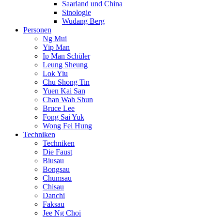
Saarland und China
Sinologie
Wudang Berg
Personen
Ng Mui
Yip Man
Ip Man Schüler
Leung Sheung
Lok Yiu
Chu Shong Tin
Yuen Kai San
Chan Wah Shun
Bruce Lee
Fong Sai Yuk
Wong Fei Hung
Techniken
Techniken
Die Faust
Biusau
Bongsau
Chumsau
Chisau
Danchi
Faksau
Jee Ng Choi