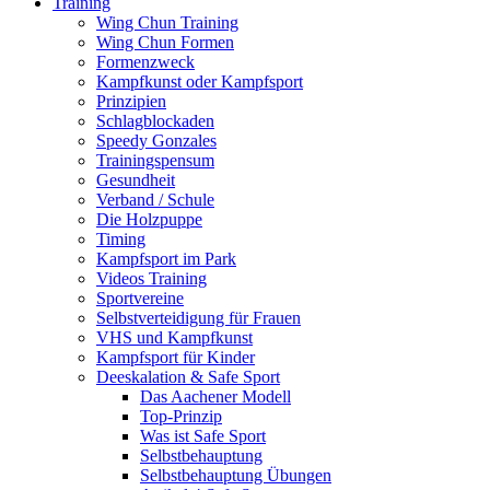
Training
Wing Chun Training
Wing Chun Formen
Formenzweck
Kampfkunst oder Kampfsport
Prinzipien
Schlagblockaden
Speedy Gonzales
Trainingspensum
Gesundheit
Verband / Schule
Die Holzpuppe
Timing
Kampfsport im Park
Videos Training
Sportvereine
Selbstverteidigung für Frauen
VHS und Kampfkunst
Kampfsport für Kinder
Deeskalation & Safe Sport
Das Aachener Modell
Top-Prinzip
Was ist Safe Sport
Selbstbehauptung
Selbstbehauptung Übungen