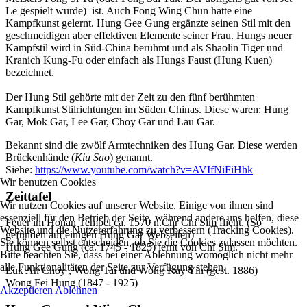
Le gespielt wurde)
ist. Auch Fong Wing Chun hatte eine
Kampfkunst gelernt. Hung Gee Gung ergänzte seinen Stil mit den
geschmeidigen aber effektiven Elemente seiner Frau. Hungs neuer
Kampfstil wird in Süd-China berühmt und als Shaolin Tiger und
Kranich Kung-Fu oder einfach als Hungs Faust (Hung Kuen)
bezeichnet.
Der Hung Stil gehörte mit der Zeit zu den fünf berühmten
Kampfkunst Stilrichtungen im Süden Chinas. Diese waren: Hung
Gar, Mok Gar, Lee Gar, Choy Gar und Lau Gar.
Bekannt sind die zwölf Armtechniken des Hung Gar. Diese werden
Brückenhände (
Kiu Sao
) genannt.
Siehe:
https://www.youtube.com/watch?v=AVIfNiFiHhk
Wir benutzen Cookies
Zeittafel
Wir nutzen Cookies auf unserer Website. Einige von ihnen sind
essenziell für den Betrieb der Seite, während andere uns helfen, diese
Feuer im
Honan Tempel ca. 1570 n.Chr Chi Sim flieht. (So
Website und die Nutzererfahrung zu verbessern (Tracking Cookies).
gefunden auf einigen Hung Gar Webseiten)
Sie können selbst entscheiden, ob Sie die Cookies zulassen möchten.
Hung Gee Gung (ca. 1745 - 1825) lernt von Chi Sim.
Bitte beachten Sie, dass bei einer Ablehnung womöglich nicht mehr
alle Funktionalitäten der Seite zur Verfügung stehen.
Luk Ah Choy , Wong Tai und Wong Kay Yin (gest. 1886)
Wong Fei Hung (1847 - 1925)
Akzeptieren
Ablehnen