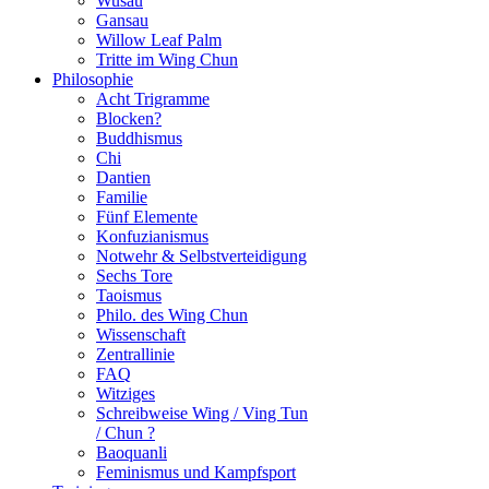
Wusau
Gansau
Willow Leaf Palm
Tritte im Wing Chun
Philosophie
Acht Trigramme
Blocken?
Buddhismus
Chi
Dantien
Familie
Fünf Elemente
Konfuzianismus
Notwehr & Selbstverteidigung
Sechs Tore
Taoismus
Philo. des Wing Chun
Wissenschaft
Zentrallinie
FAQ
Witziges
Schreibweise Wing / Ving Tun
/ Chun ?
Baoquanli
Feminismus und Kampfsport