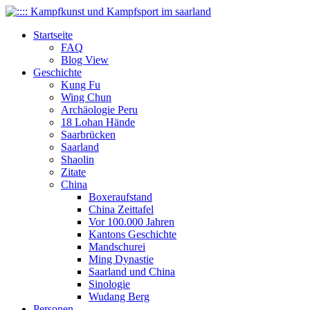
Startseite
FAQ
Blog View
Geschichte
Kung Fu
Wing Chun
Archäologie Peru
18 Lohan Hände
Saarbrücken
Saarland
Shaolin
Zitate
China
Boxeraufstand
China Zeittafel
Vor 100.000 Jahren
Kantons Geschichte
Mandschurei
Ming Dynastie
Saarland und China
Sinologie
Wudang Berg
Personen