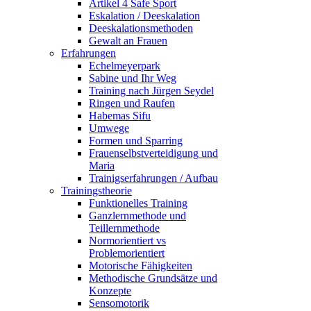
Artikel 4 Safe Sport
Eskalation / Deeskalation
Deeskalationsmethoden
Gewalt an Frauen
Erfahrungen
Echelmeyerpark
Sabine und Ihr Weg
Training nach Jürgen Seydel
Ringen und Raufen
Habemas Sifu
Umwege
Formen und Sparring
Frauenselbstverteidigung und
Maria
Trainigserfahrungen / Aufbau
Trainingstheorie
Funktionelles Training
Ganzlernmethode und
Teillernmethode
Normorientiert vs
Problemorientiert
Motorische Fähigkeiten
Methodische Grundsätze und
Konzepte
Sensomotorik