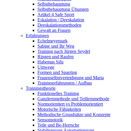
Selbstbehauptung
Selbstbehauptung Übungen
Artikel 4 Safe Sport
Eskalation / Deeskalation
Deeskalationsmethoden
Gewalt an Frauen
Erfahrungen
Echelmeyerpark
Sabine und Ihr Weg
Training nach Jürgen Seydel
Ringen und Raufen
Habemas Sifu
Umwege
Formen und Sparring
Frauenselbstverteidigung und Maria
Trainigserfahrungen / Aufbau
Trainingstheorie
Funktionelles Training
Ganzlernmethode und Teillernmethode
Normorientiert vs Problemorientiert
Motorische Fähigkeiten
Methodische Grundsätze und Konzepte
Sensomotorik
Teile und Be-Herrsche
Stabilisierung Automatisierung