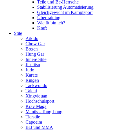
Teile und Be-Herrsche
Stabilisierung Automatisierung
Gleichgewicht im Kampfsport
Übertraining
Wie fit bin ich?
Kraft
Stile
Aikido
Chow Gar
Boxen
Hung Gar
Innere Stile
Jiu Jitsu
Judo
Karate
Ringen
Taekwondo
Taichi
Xingyiquan
Hochschulsport
Krav Maga
Mantis - Tong Long
Tierstile
Capoeira
BJJ und MMA