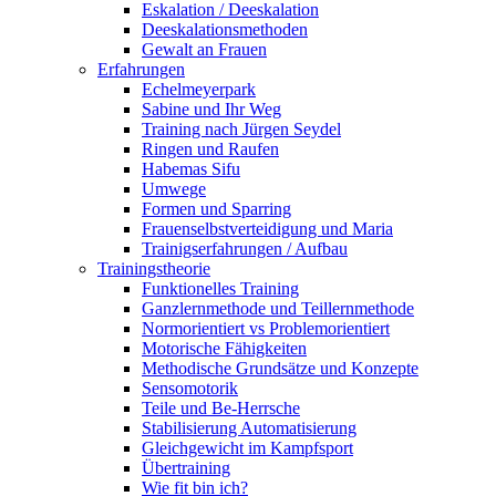
Eskalation / Deeskalation
Deeskalationsmethoden
Gewalt an Frauen
Erfahrungen
Echelmeyerpark
Sabine und Ihr Weg
Training nach Jürgen Seydel
Ringen und Raufen
Habemas Sifu
Umwege
Formen und Sparring
Frauenselbstverteidigung und Maria
Trainigserfahrungen / Aufbau
Trainingstheorie
Funktionelles Training
Ganzlernmethode und Teillernmethode
Normorientiert vs Problemorientiert
Motorische Fähigkeiten
Methodische Grundsätze und Konzepte
Sensomotorik
Teile und Be-Herrsche
Stabilisierung Automatisierung
Gleichgewicht im Kampfsport
Übertraining
Wie fit bin ich?