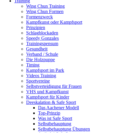
Training
Wing Chun Training
Wing Chun Formen
Formenzweck
Kampfkunst oder Kampfsport
Prinzipien
Schlagblockaden
Speedy Gonzales
Trainingspensum
Gesundheit
Verband / Schule
Die Holzpuppe
Timing
Kampfsport im Park
Videos Training
Sportvereine
Selbstverteidigung für Frauen
VHS und Kampfkunst
Kampfsport für Kinder
Deeskalation & Safe Sport
Das Aachener Modell
Top-Prinzip
Was ist Safe Sport
Selbstbehauptung
Selbstbehauptung Übungen