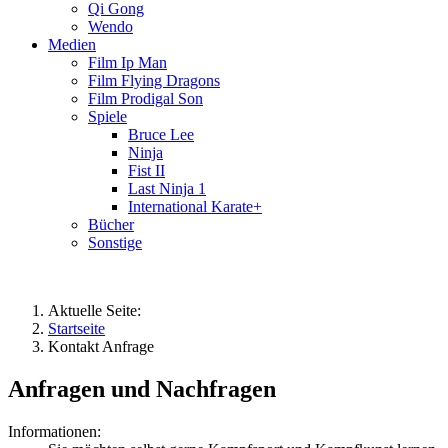
Qi Gong
Wendo
Medien
Film Ip Man
Film Flying Dragons
Film Prodigal Son
Spiele
Bruce Lee
Ninja
Fist II
Last Ninja 1
International Karate+
Bücher
Sonstige
Aktuelle Seite:
Startseite
Kontakt Anfrage
Anfragen und Nachfragen
Informationen: