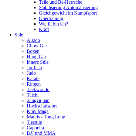
Teile und Be-Herrsche
Stabilisierung Automatisierung
Gleichgewicht im Kampfsport
Übertraining
Wie fit bin ich?
Kraft
Stile
Aikido
Chow Gar
Boxen
Hung Gar
Innere Stile
Jiu Jitsu
Judo
Karate
Ringen
Taekwondo
Taichi
Xingyiquan
Hochschulsport
Krav Maga
Mantis - Tong Long
Tierstile
Capoeira
BJJ und MMA