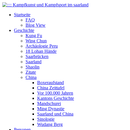
Startseite
FAQ
Blog View
Geschichte
Kung Fu
Wing Chun
Archäologie Peru
18 Lohan Hände
Saarbrücken
Saarland
Shaolin
Zitate
China
Boxeraufstand
China Zeittafel
Vor 100.000 Jahren
Kantons Geschichte
Mandschurei
Ming Dynastie
Saarland und China
Sinologie
Wudang Berg
Personen