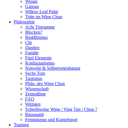
Wusau
Gansau
Willow Leaf Palm
Tritte im Wing Chun
Philosophie
Acht Trigramme
Blocken?
Buddhismus
Chi
Dantien
Familie
Fünf Elemente
Konfuzianismus
Notwehr & Selbstverteidigung
Sechs Tore
Taoismus
Philo. des Wing Chun
Wissenschaft
Zentrallinie
FAQ
Witziges
Schreibweise Wing / Ving Tun / Chun ?
Baoquanli
Feminismus und Kampfsport
Training