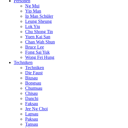
Personen
Ng Mui
Yip Man
Ip Man Schüler
Leung Sheung
Lok Yiu
Chu Shong Tin
Yuen Kai San
Chan Wah Shun
Bruce Lee
Fong Sai Yuk
Wong Fei Hung
Techniken
Techniken
Die Faust
Biusau
Bongsau
Chumsau
Chisau
Danchi
Faksau
Jee Ng Choi
Lapsau
Paksau
Tansau