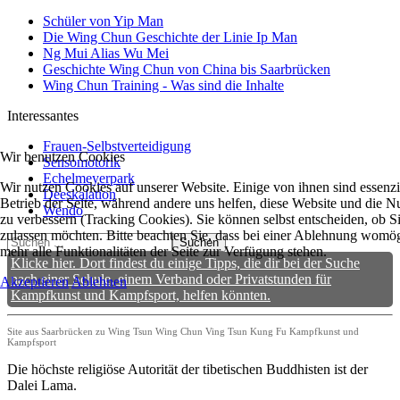
Schüler von Yip Man
Die Wing Chun Geschichte der Linie Ip Man
Ng Mui Alias Wu Mei
Geschichte Wing Chun von China bis Saarbrücken
Wing Chun Training - Was sind die Inhalte
Interessantes
Frauen-Selbstverteidigung
Wir benutzen Cookies
Sensomotorik
Echelmeyerpark
Wir nutzen Cookies auf unserer Website. Einige von ihnen sind essenzie
Deeskalation
Betrieb der Seite, während andere uns helfen, diese Website und die N
Wendo
zu verbessern (Tracking Cookies). Sie können selbst entscheiden, ob S
zulassen möchten. Bitte beachten Sie, dass bei einer Ablehnung womög
Suchen
mehr alle Funktionalitäten der Seite zur Verfügung stehen.
Klicke hier. Dort findest du einige Tipps, die dir bei der Suche
nach einer Schule, einem Verband oder Privatstunden für
Akzeptieren
Ablehnen
Kampfkunst und Kampfsport, helfen könnten.
Site aus Saarbrücken zu Wing Tsun Wing Chun Ving Tsun Kung Fu Kampfkunst und
Kampfsport
Die höchste religiöse Autorität der tibetischen Buddhisten ist der
Dalei Lama.