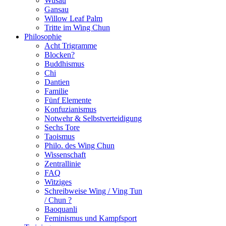
Wusau
Gansau
Willow Leaf Palm
Tritte im Wing Chun
Philosophie
Acht Trigramme
Blocken?
Buddhismus
Chi
Dantien
Familie
Fünf Elemente
Konfuzianismus
Notwehr & Selbstverteidigung
Sechs Tore
Taoismus
Philo. des Wing Chun
Wissenschaft
Zentrallinie
FAQ
Witziges
Schreibweise Wing / Ving Tun
/ Chun ?
Baoquanli
Feminismus und Kampfsport