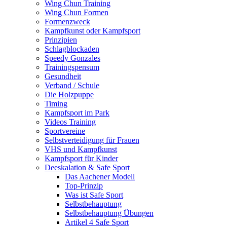
Wing Chun Training
Wing Chun Formen
Formenzweck
Kampfkunst oder Kampfsport
Prinzipien
Schlagblockaden
Speedy Gonzales
Trainingspensum
Gesundheit
Verband / Schule
Die Holzpuppe
Timing
Kampfsport im Park
Videos Training
Sportvereine
Selbstverteidigung für Frauen
VHS und Kampfkunst
Kampfsport für Kinder
Deeskalation & Safe Sport
Das Aachener Modell
Top-Prinzip
Was ist Safe Sport
Selbstbehauptung
Selbstbehauptung Übungen
Artikel 4 Safe Sport