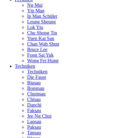
Ng Mui
Yip Man
Ip Man Schüler
Leung Sheung
Lok Yiu
Chu Shong Tin
Yuen Kai San
Chan Wah Shun
Bruce Lee
Fong Sai Yuk
Wong Fei Hung
Techniken
Techniken
Die Faust
Biusau
Bongsau
Chumsau
Chisau
Danchi
Faksau
Jee Ng Choi
Lapsau
Paksau
Tansau