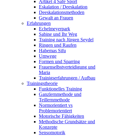
Artikel 4 Safe Sport
Eskalation / Deeskalation
Deeskalationsmethoden
Gewalt an Frauen
Erfahrungen
Echelmeyerpark
Sabine und Ihr Weg
Training nach Jürgen Seydel
Ringen und Raufen
Habemas Sifu
Umwege
Formen und Sparring
Frauenselbstverteidigung und
Maria
Trainigserfahrungen / Aufbau
Trainingstheorie
Funktionelles Training
Ganzlernmethode und
Teillernmethode
Normorientiert vs
Problemorientiert
Motorische Fähigkeiten
Methodische Grundsätze und
Konzepte
Sensomotorik