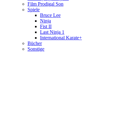
Film Prodigal Son
Spiele
Bruce Lee
Ninja
Fist II
Last Ninja 1
International Karate+
Bücher
Sonstige