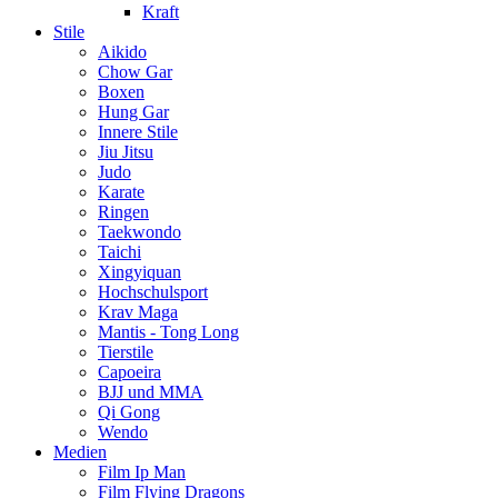
Kraft
Stile
Aikido
Chow Gar
Boxen
Hung Gar
Innere Stile
Jiu Jitsu
Judo
Karate
Ringen
Taekwondo
Taichi
Xingyiquan
Hochschulsport
Krav Maga
Mantis - Tong Long
Tierstile
Capoeira
BJJ und MMA
Qi Gong
Wendo
Medien
Film Ip Man
Film Flying Dragons